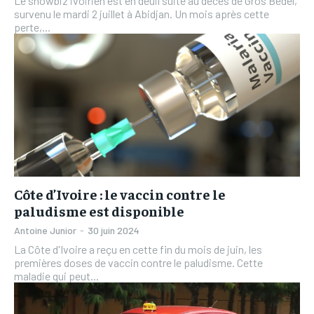
Le showbiz ivoirien est en deuil suite au décès de Gros Bedel,
survenu le mardi 2 juillet à Abidjan. Un mois après cette
perte,...
Côte d’Ivoire : le vaccin contre le
paludisme est disponible
Antoine Junior
-
30 juin 2024
La Côte d'Ivoire a reçu en cette fin du mois de juin, les
premières doses de vaccin contre le paludisme. Cette
maladie qui peut...