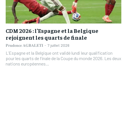
TOGOREPORT
TOGOREPORT
L’INTEGRAL
L’INTEGRAL
L’INTEGRAL
L’INTEGRAL
TOGOREGARD
TOGOREGARD
TOGOREGARD
TOGOREGARD
CDM 2026 : l’Espagne et la Belgique
LOMEBOUGEINFO
LOMEBOUGEINFO
rejoignent les quarts de finale
LOMEBOUGEINFO
LOMEBOUGEINFO
NOUVELLE D’AFRIQUE
NOUVELLE D’AFRIQUE
𝐏𝐫𝐮𝐝𝐞𝐧𝐜𝐞 𝐀𝐆𝐁𝐀𝐋𝐄𝐓𝐈
-
7 juillet 2026
NOUVELLE D’AFRIQUE
NOUVELLE D’AFRIQUE
L’Espagne et la Belgique ont validé lundi leur qualification
LEDEFENSEURINFO
LEDEFENSEURINFO
pour les quarts de finale de la Coupe du monde 2026. Les deux
LEDEFENSEURINFO
LEDEFENSEURINFO
nations européennes...
228FOOT
228FOOT
228FOOT
228FOOT
ACTU LOMÉ
ACTU LOMÉ
ACTU LOMÉ
ACTU LOMÉ