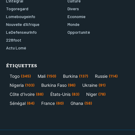
L’integral
Culture
Togoregard
Divers
Lomebougeinfo
Economie
Nouvelle d’Afrique
Monde
LeDefenseurInfo
Opportunité
228foot
Actu Lomé
ÉTIQUETTES
Togo
Mali
Burkina
Russie
(345)
(150)
(137)
(114)
Nigeria
Burkina Faso
Ukraine
(103)
(96)
(91)
Côte d’Ivoire
États-Unis
Niger
(88)
(83)
(78)
Sénégal
France
Ghana
(64)
(60)
(58)