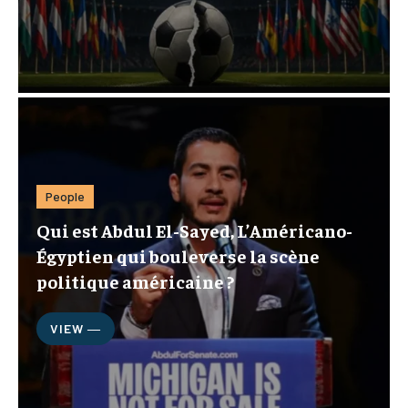
People
Qui est Abdul El-Sayed, L’Américano-
Égyptien qui bouleverse la scène
politique américaine ?
VIEW ―