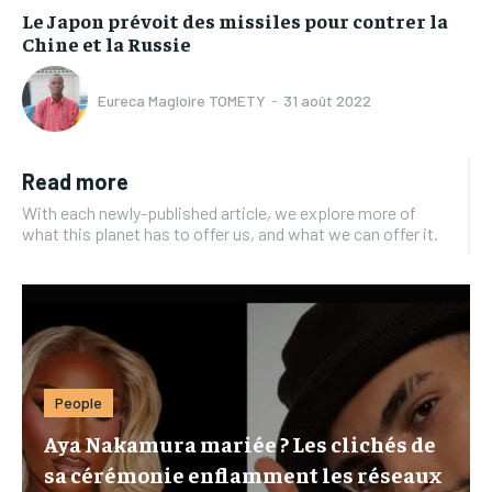
Le Japon prévoit des missiles pour contrer la
Chine et la Russie
Eureca Magloire TOMETY
-
31 août 2022
Read more
With each newly-published article, we explore more of
what this planet has to offer us, and what we can offer it.
People
Aya Nakamura mariée ? Les clichés de
sa cérémonie enflamment les réseaux