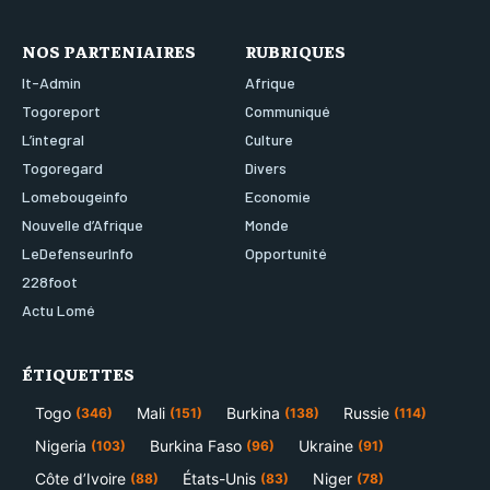
NOS PARTENIAIRES
RUBRIQUES
It-Admin
Afrique
Togoreport
Communiqué
L’integral
Culture
Togoregard
Divers
Lomebougeinfo
Economie
Nouvelle d’Afrique
Monde
LeDefenseurInfo
Opportunité
228foot
Actu Lomé
ÉTIQUETTES
Togo
Mali
Burkina
Russie
(346)
(151)
(138)
(114)
Nigeria
Burkina Faso
Ukraine
(103)
(96)
(91)
Côte d’Ivoire
États-Unis
Niger
(88)
(83)
(78)