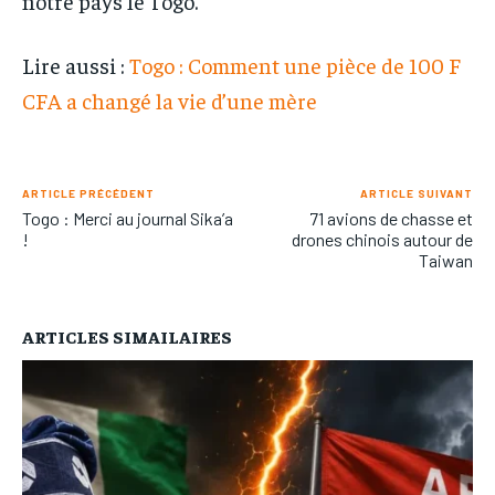
notre pays le Togo.
Lire aussi :
Togo : Comment une pièce de 100 F
CFA a changé la vie d’une mère
ARTICLE PRÉCÉDENT
ARTICLE SUIVANT
Togo : Merci au journal Sika’a
71 avions de chasse et
!
drones chinois autour de
Taiwan
ARTICLES SIMAILAIRES