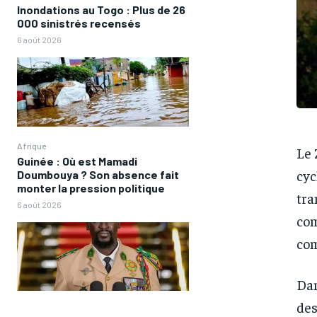
Inondations au Togo : Plus de 26
000 sinistrés recensés
6 août 2026
Afrique
Le 
Guinée : Où est Mamadi
cyc
Doumbouya ? Son absence fait
monter la pression politique
tra
6 août 2026
com
com
Dan
des