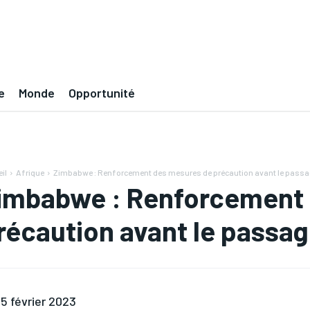
e
Monde
Opportunité
il
Afrique
Zimbabwe : Renforcement des mesures de précaution avant le passag
imbabwe : Renforcement
récaution avant le passa
5 février 2023