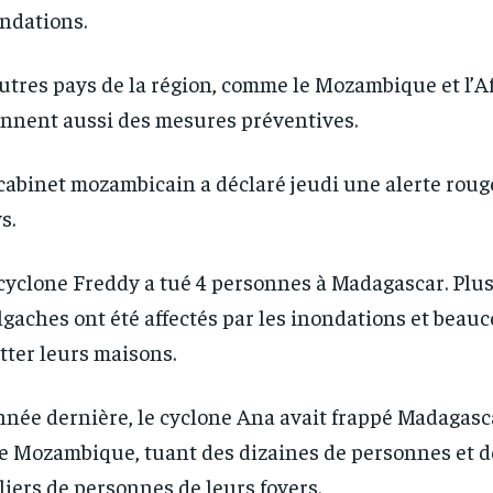
ndations.
utres pays de la région, comme le Mozambique et l’A
nnent aussi des mesures préventives.
RECOMMENDED
RECOMMENDED
cabinet mozambicain a déclaré jeudi une alerte rouge
1-YEAR
1-YEAR
s.
/ year
/ year
By agr
By agr
s and you
s and you
every m
every m
tly.
tly.
Pay now and you get access to exclusive
Pay now and you get access to exclusive
opt o
opt o
cyclone Freddy a tué 4 personnes à Madagascar. Plu
news and articles for a whole year.
news and articles for a whole year.
gaches ont été affectés par les inondations et beau
tter leurs maisons.
nnée dernière, le cyclone Ana avait frappé Madagasc
le Mozambique, tuant des dizaines de personnes et 
liers de personnes de leurs foyers.