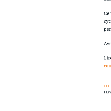
Ce 
cyc
pen
Av
Lir
cau
ARTI
Flum