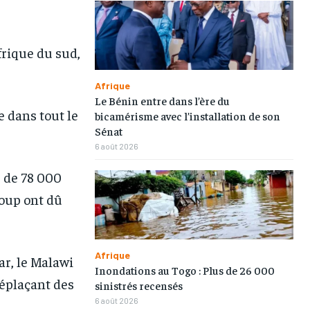
frique du sud,
Afrique
Le Bénin entre dans l’ère du
1-MONTH
1-MONTH
 dans tout le
bicamérisme avec l’installation de son
Sénat
/ month
/ month
6 août 2026
eeing to this tier, you are billed
eeing to this tier, you are billed
onth after the first one until you
onth after the first one until you
ut of the monthly subscription.
ut of the monthly subscription.
s de 78 000
coup ont dû
Afrique
ar, le Malawi
Inondations au Togo : Plus de 26 000
déplaçant des
sinistrés recensés
6 août 2026