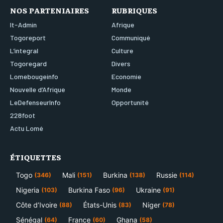
NOS PARTENIAIRES
RUBRIQUES
It-Admin
Afrique
Togoreport
Communiqué
L’integral
Culture
Togoregard
Divers
Lomebougeinfo
Economie
Nouvelle d’Afrique
Monde
LeDefenseurInfo
Opportunité
228foot
Actu Lomé
ÉTIQUETTES
Togo
Mali
Burkina
Russie
(346)
(151)
(138)
(114)
Nigeria
Burkina Faso
Ukraine
(103)
(96)
(91)
Côte d’Ivoire
États-Unis
Niger
(88)
(83)
(78)
Sénégal
France
Ghana
(64)
(60)
(58)