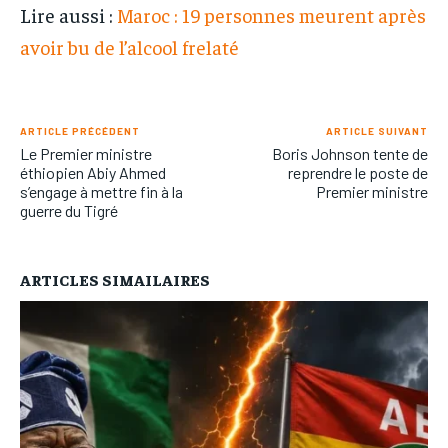
Lire aussi :
Maroc : 19 personnes meurent après
avoir bu de l’alcool frelaté
ARTICLE PRÉCÉDENT
ARTICLE SUIVANT
Le Premier ministre
Boris Johnson tente de
éthiopien Abiy Ahmed
reprendre le poste de
s’engage à mettre fin à la
Premier ministre
guerre du Tigré
ARTICLES SIMAILAIRES