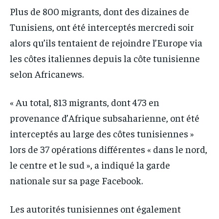
IT-ADMIN
IT-ADMIN
Plus de 800 migrants, dont des dizaines de
IT-ADMIN
IT-ADMIN
Tunisiens, ont été interceptés mercredi soir
TOGOREPORT
TOGOREPORT
TOGOREPORT
TOGOREPORT
alors qu’ils tentaient de rejoindre l’Europe via
L’INTEGRAL
L’INTEGRAL
les côtes italiennes depuis la côte tunisienne
L’INTEGRAL
L’INTEGRAL
TOGOREGARD
TOGOREGARD
selon Africanews.
TOGOREGARD
TOGOREGARD
LOMEBOUGEINFO
LOMEBOUGEINFO
LOMEBOUGEINFO
LOMEBOUGEINFO
« Au total, 813 migrants, dont 473 en
NOUVELLE D’AFRIQUE
NOUVELLE D’AFRIQUE
NOUVELLE D’AFRIQUE
NOUVELLE D’AFRIQUE
provenance d’Afrique subsaharienne, ont été
LEDEFENSEURINFO
LEDEFENSEURINFO
LEDEFENSEURINFO
LEDEFENSEURINFO
interceptés au large des côtes tunisiennes »
228FOOT
228FOOT
lors de 37 opérations différentes « dans le nord,
228FOOT
228FOOT
ACTU LOMÉ
ACTU LOMÉ
le centre et le sud », a indiqué la garde
ACTU LOMÉ
ACTU LOMÉ
nationale sur sa page Facebook.
Les autorités tunisiennes ont également