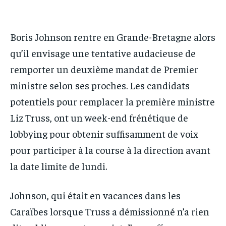
IT-ADMIN
IT-ADMIN
IT-ADMIN
IT-ADMIN
TOGOREPORT
TOGOREPORT
Boris Johnson rentre en Grande-Bretagne alors
TOGOREPORT
TOGOREPORT
L’INTEGRAL
L’INTEGRAL
qu’il envisage une tentative audacieuse de
L’INTEGRAL
L’INTEGRAL
TOGOREGARD
TOGOREGARD
remporter un deuxième mandat de Premier
TOGOREGARD
TOGOREGARD
LOMEBOUGEINFO
LOMEBOUGEINFO
ministre selon ses proches. Les candidats
LOMEBOUGEINFO
LOMEBOUGEINFO
potentiels pour remplacer la première ministre
NOUVELLE D’AFRIQUE
NOUVELLE D’AFRIQUE
NOUVELLE D’AFRIQUE
NOUVELLE D’AFRIQUE
Liz Truss, ont un week-end frénétique de
LEDEFENSEURINFO
LEDEFENSEURINFO
LEDEFENSEURINFO
LEDEFENSEURINFO
lobbying pour obtenir suffisamment de voix
228FOOT
228FOOT
pour participer à la course à la direction avant
228FOOT
228FOOT
ACTU LOMÉ
ACTU LOMÉ
la date limite de lundi.
ACTU LOMÉ
ACTU LOMÉ
Johnson, qui était en vacances dans les
Caraïbes lorsque Truss a démissionné n’a rien