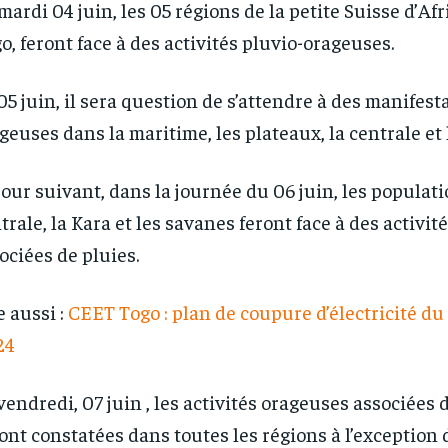
mardi 04 juin, les 05 régions de la petite Suisse d’Afr
o, feront face à des activités pluvio-orageuses.
05 juin, il sera question de s’attendre à des manifest
RECOMMENDED
RECOMMENDED
geuses dans la maritime, les plateaux, la centrale et 
1-YEAR
1-YEAR
jour suivant, dans la journée du 06 juin, les populati
/ year
/ year
By agr
By agr
s and you
s and you
every m
every m
trale, la Kara et les savanes feront face à des activi
tly.
tly.
Pay now and you get access to exclusive
Pay now and you get access to exclusive
opt o
opt o
news and articles for a whole year.
news and articles for a whole year.
ociées de pluies.
e aussi :
CEET Togo : plan de coupure d’électricité du
24
vendredi, 07 juin , les activités orageuses associées 
ont constatées dans toutes les régions à l’exception 