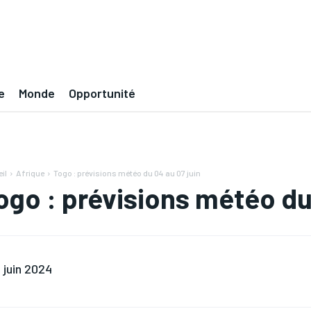
e
Monde
Opportunité
il
Afrique
Togo : prévisions météo du 04 au 07 juin
ogo : prévisions météo du
 juin 2024