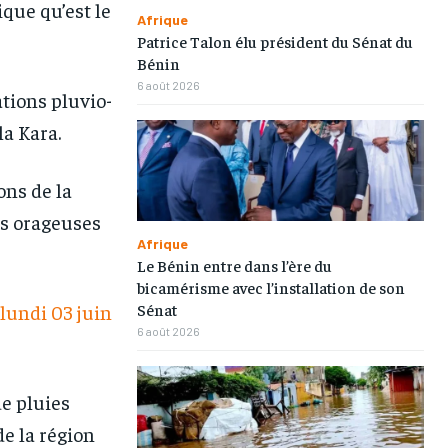
ique qu’est le
Afrique
Patrice Talon élu président du Sénat du
Bénin
6 août 2026
ations pluvio-
la Kara.
1-MONTH
1-MONTH
/ month
/ month
ons de la
eeing to this tier, you are billed
eeing to this tier, you are billed
onth after the first one until you
onth after the first one until you
tés orageuses
ut of the monthly subscription.
ut of the monthly subscription.
Afrique
Le Bénin entre dans l’ère du
bicamérisme avec l’installation de son
Sénat
 lundi 03 juin
6 août 2026
de pluies
de la région