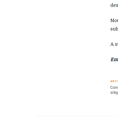
des
Nou
sub
A s
Em
ARTI
Cons
sièg