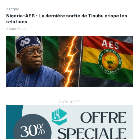
Afrique
Nigeria-AES : La dernière sortie de Tinubu crispe les
relations
8 août 2026
― PUBLICITE ―