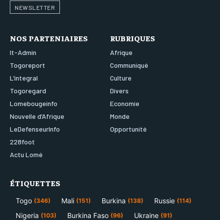
NEWSLETTER
NOS PARTENIAIRES
RUBRIQUES
It-Admin
Afrique
Togoreport
Communiqué
L’integral
Culture
Togoregard
Divers
Lomebougeinfo
Economie
Nouvelle d’Afrique
Monde
LeDefenseurInfo
Opportunité
228foot
Actu Lomé
ÉTIQUETTES
Togo
Mali
Burkina
Russie
(346)
(151)
(138)
(114)
Nigeria
Burkina Faso
Ukraine
(103)
(96)
(91)