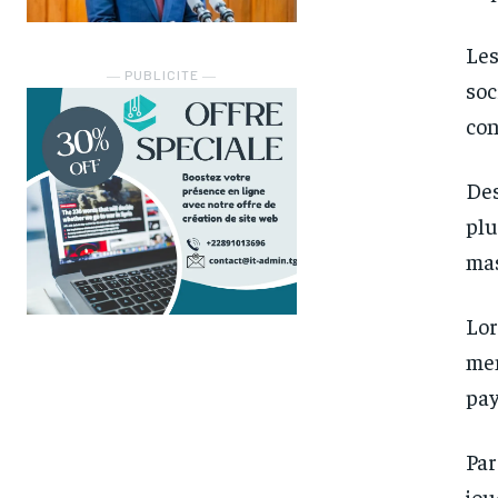
Les
― PUBLICITE ―
soc
con
Des
plu
mas
Lor
mem
pay
Par
jou