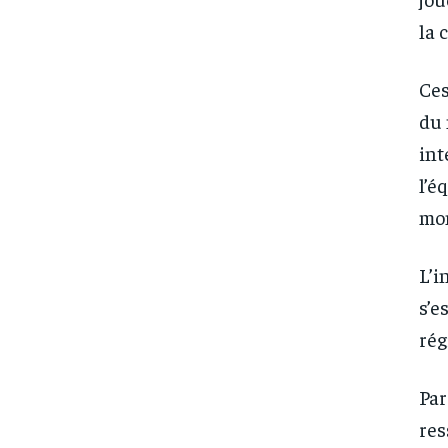
la 
Ces
du 
int
l’é
mon
L’i
s’e
rég
Par
FOREVER
FOREVER
res