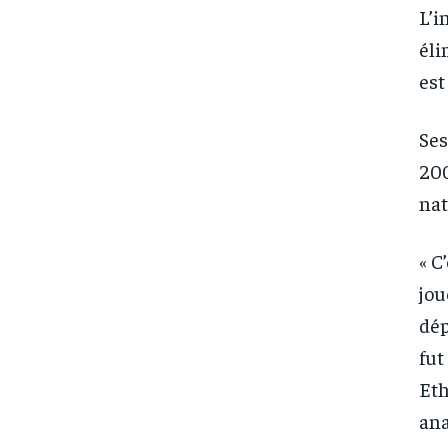
L’i
éli
est
Ses
200
nat
« C
jou
dép
fut
Eth
ana