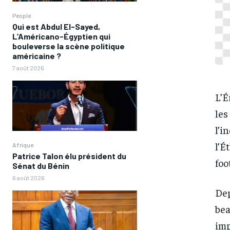
People
Qui est Abdul El-Sayed,
L’Américano-Égyptien qui
bouleverse la scène politique
américaine ?
7 août 2026
L’É
les
l’i
l’É
Afrique
Patrice Talon élu président du
foo
Sénat du Bénin
6 août 2026
Dep
bea
imp