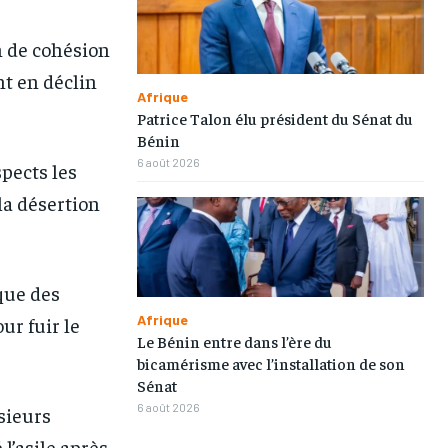
n de cohésion
nt en déclin
Afrique
Patrice Talon élu président du Sénat du
Bénin
6 août 2026
spects les
la désertion
 que des
Afrique
ur fuir le
Le Bénin entre dans l’ère du
bicamérisme avec l’installation de son
Sénat
6 août 2026
sieurs
l’asile après