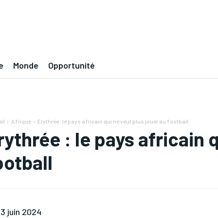
e
Monde
Opportunité
il
Afrique
Erythrée : le pays africain qui ne veut plus jouer au football
rythrée : le pays africain 
ootball
3 juin 2024