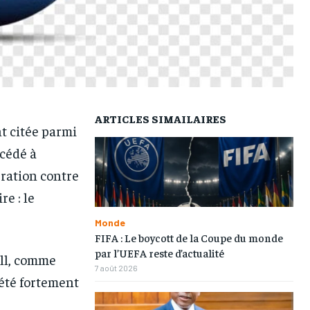
L’INTEGRAL
L’INTEGRAL
L’INTEGRAL
L’INTEGRAL
TOGOREGARD
TOGOREGARD
TOGOREGARD
TOGOREGARD
LOMEBOUGEINFO
LOMEBOUGEINFO
LOMEBOUGEINFO
LOMEBOUGEINFO
NOUVELLE D’AFRIQUE
NOUVELLE D’AFRIQUE
NOUVELLE D’AFRIQUE
NOUVELLE D’AFRIQUE
ARTICLES SIMAILAIRES
LEDEFENSEURINFO
LEDEFENSEURINFO
LEDEFENSEURINFO
LEDEFENSEURINFO
nt citée parmi
228FOOT
228FOOT
228FOOT
228FOOT
ccédé à
ration contre
ACTU LOMÉ
ACTU LOMÉ
ACTU LOMÉ
ACTU LOMÉ
re : le
Monde
FIFA : Le boycott de la Coupe du monde
par l’UEFA reste d’actualité
all, comme
7 août 2026
 été fortement