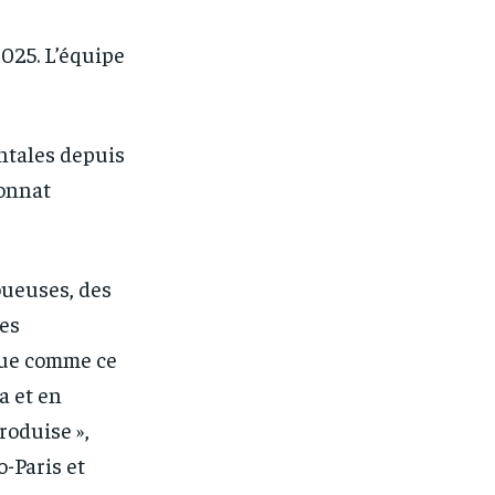
025. L’équipe
ntales depuis
onnat
oueuses, des
des
que comme ce
a et en
roduise »,
-Paris et