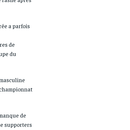
ée a parfois
res de
oupe du
 masculine
n championnat
n manque de
1-MONTH
1-MONTH
de supporters