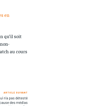
es en
 qu’il soit
 non-
match au cours
ARTICLE SUIVANT
Qui n’a pas détesté
 cause des médias