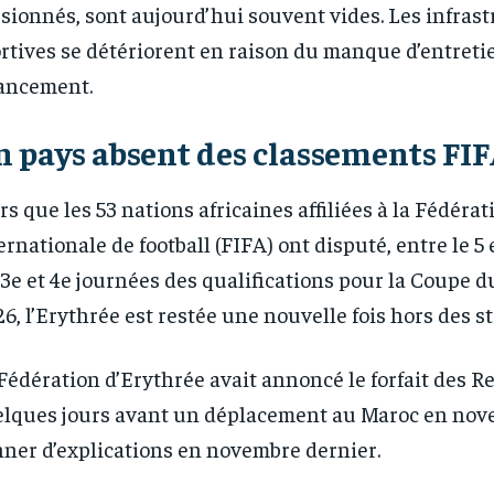
sionnés, sont aujourd’hui souvent vides. Les infras
/ year
/ year
By agr
By agr
s and you
s and you
every m
every m
rtives se détériorent en raison du manque d’entreti
tly.
tly.
Pay now and you get access to exclusive
Pay now and you get access to exclusive
opt o
opt o
news and articles for a whole year.
news and articles for a whole year.
ancement.
 pays absent des classements FI
rs que les 53 nations africaines affiliées à la Fédérat
ernationale de football (FIFA) ont disputé, entre le 5 et
 3e et 4e journées des qualifications pour la Coupe 
6, l’Erythrée est restée une nouvelle fois hors des st
Fédération d’Erythrée avait annoncé le forfait des R
lques jours avant un déplacement au Maroc en nov
ner d’explications en novembre dernier.