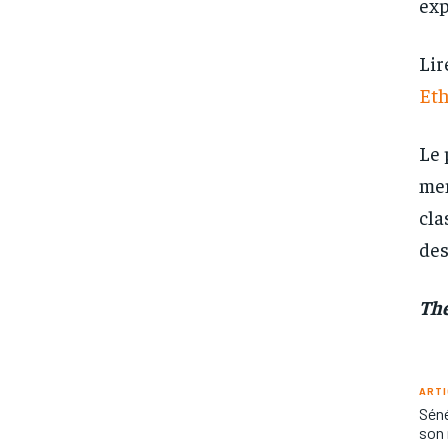
exp
Lir
Eth
Le 
mem
cla
des
Thé
ARTI
Séné
son