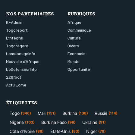
NOS PARTENIAIRES
RUBRIQUES
It-Admin
Afrique
Togoreport
Communiqué
L’integral
Culture
Togoregard
Divers
Lomebougeinfo
Economie
Nouvelle d’Afrique
Monde
LeDefenseurInfo
Opportunité
228foot
Actu Lomé
ÉTIQUETTES
Togo
Mali
Burkina
Russie
(346)
(151)
(138)
(114)
Nigeria
Burkina Faso
Ukraine
(103)
(96)
(91)
Côte d’Ivoire
États-Unis
Niger
(88)
(83)
(78)