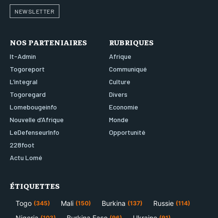
NEWSLETTER
NOS PARTENIAIRES
RUBRIQUES
It-Admin
Afrique
Togoreport
Communiqué
L’integral
Culture
Togoregard
Divers
Lomebougeinfo
Economie
Nouvelle d’Afrique
Monde
LeDefenseurInfo
Opportunité
228foot
Actu Lomé
ÉTIQUETTES
Togo
Mali
Burkina
Russie
(345)
(150)
(137)
(114)
Nigeria
Burkina Faso
Ukraine
(103)
(96)
(91)