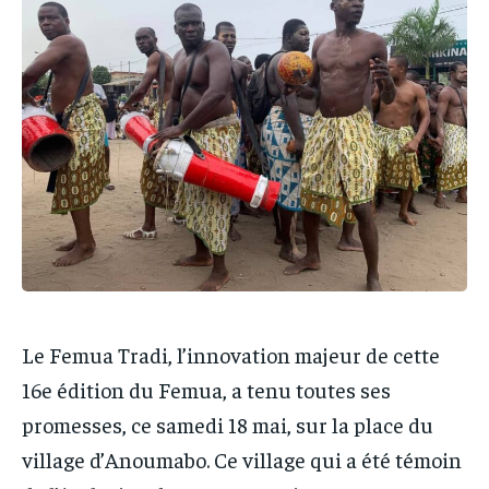
IT-ADMIN
IT-ADMIN
IT-ADMIN
IT-ADMIN
TOGOREPORT
TOGOREPORT
TOGOREPORT
TOGOREPORT
L’INTEGRAL
L’INTEGRAL
L’INTEGRAL
L’INTEGRAL
TOGOREGARD
TOGOREGARD
TOGOREGARD
TOGOREGARD
LOMEBOUGEINFO
LOMEBOUGEINFO
LOMEBOUGEINFO
LOMEBOUGEINFO
NOUVELLE D’AFRIQUE
NOUVELLE D’AFRIQUE
NOUVELLE D’AFRIQUE
NOUVELLE D’AFRIQUE
LEDEFENSEURINFO
LEDEFENSEURINFO
LEDEFENSEURINFO
LEDEFENSEURINFO
228FOOT
228FOOT
228FOOT
228FOOT
Le Femua Tradi, l’innovation majeur de cette
ACTU LOMÉ
ACTU LOMÉ
ACTU LOMÉ
ACTU LOMÉ
16e édition du Femua, a tenu toutes ses
promesses, ce samedi 18 mai, sur la place du
village d’Anoumabo. Ce village qui a été témoin