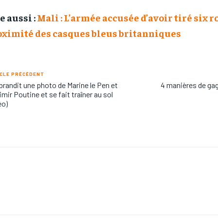
e aussi :
Mali : L’armée accusée d’avoir tiré six r
oximité des casques bleus britanniques
CLE PRÉCÉDENT
 brandit une photo de Marine le Pen et
4 manières de gagn
imir Poutine et se fait traîner au sol
éo)