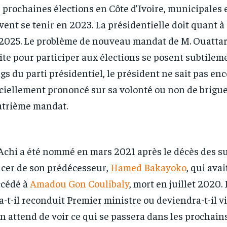
 prochaines élections en Côte d’Ivoire, municipales e
RECOMMENDED
RECOMMENDED
vent se tenir en 2023. La présidentielle doit quant à 
2025. Le problème de nouveau mandat de M. Ouattara 
1-YEAR
1-YEAR
ite pour participer aux élections se posent subtilem
/ year
/ year
By agr
By agr
s and you
s and you
gs du parti présidentiel, le président ne sait pas en
every m
every m
tly.
tly.
Pay now and you get access to exclusive
Pay now and you get access to exclusive
opt o
opt o
news and articles for a whole year.
news and articles for a whole year.
iciellement prononcé sur sa volonté ou non de brigu
trième mandat.
Achi a été nommé en mars 2021 après le décès des su
cer de son prédécesseur,
Hamed Bakayoko
, qui ava
ccédé à
Amadou Gon Coulibaly
, mort en juillet 2020.
a-t-il reconduit Premier ministre ou deviendra-t-il v
n attend de voir ce qui se passera dans les prochains