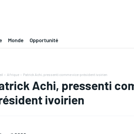
e
Monde
Opportunité
il
Afrique
Patrick Achi, pressenti comme vice-président ivoirien
atrick Achi, pressenti c
résident ivoirien