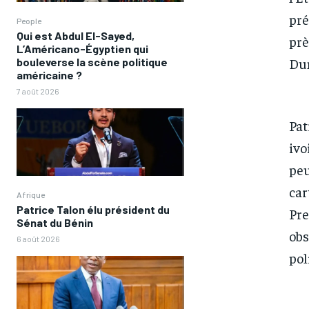
pré
People
Qui est Abdul El-Sayed,
prè
L’Américano-Égyptien qui
Du
bouleverse la scène politique
américaine ?
7 août 2026
Pat
ivo
peu
car
Afrique
Patrice Talon élu président du
Pre
Sénat du Bénin
obs
6 août 2026
pol