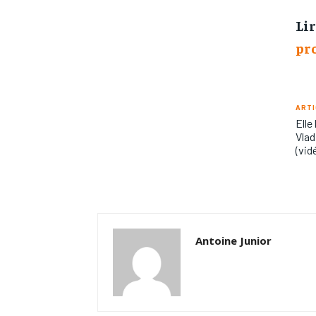
Lir
pr
ARTI
Elle
Vlad
(vid
Antoine Junior