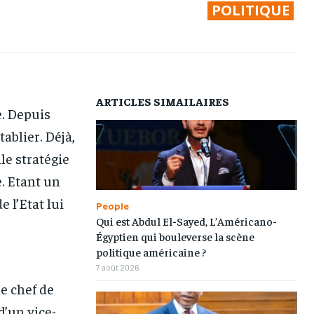
POLITIQUE
AFRIQUE
AFRIQUE
AFRIQUE
AFRIQUE
COMMUNIQUÉ
COMMUNIQUÉ
COMMUNIQUÉ
COMMUNIQUÉ
CULTURE
CULTURE
CULTURE
CULTURE
DIVERS
DIVERS
DIVERS
DIVERS
ARTICLES SIMAILAIRES
e. Depuis
ECONOMIE
ECONOMIE
ECONOMIE
ECONOMIE
ablier. Déjà,
MONDE
MONDE
MONDE
MONDE
le stratégie
OPPORTUNITÉ
OPPORTUNITÉ
OPPORTUNITÉ
OPPORTUNITÉ
. Etant un
e l’Etat lui
People
PARTENAIRES
PARTENAIRES
PARTENAIRES
PARTENAIRES
Qui est Abdul El-Sayed, L’Américano-
Égyptien qui bouleverse la scène
IT-ADMIN
IT-ADMIN
IT-ADMIN
IT-ADMIN
politique américaine ?
7 août 2026
TOGOREPORT
TOGOREPORT
TOGOREPORT
TOGOREPORT
le chef de
L’INTEGRAL
L’INTEGRAL
L’INTEGRAL
L’INTEGRAL
d’un vice-