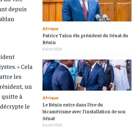
TOGOREGARD
TOGOREGARD
TOGOREGARD
TOGOREGARD
ant depuis
Kablan
LOMEBOUGEINFO
LOMEBOUGEINFO
LOMEBOUGEINFO
LOMEBOUGEINFO
Afrique
NOUVELLE D’AFRIQUE
NOUVELLE D’AFRIQUE
NOUVELLE D’AFRIQUE
NOUVELLE D’AFRIQUE
Patrice Talon élu président du Sénat du
Bénin
LEDEFENSEURINFO
LEDEFENSEURINFO
LEDEFENSEURINFO
LEDEFENSEURINFO
6 août 2026
228FOOT
228FOOT
228FOOT
228FOOT
sident
ystes. « Cela
ACTU LOMÉ
ACTU LOMÉ
ACTU LOMÉ
ACTU LOMÉ
ttre les
résident, un
 quitte à
Afrique
Le Bénin entre dans l’ère du
 décrypte le
bicamérisme avec l’installation de son
Sénat
6 août 2026