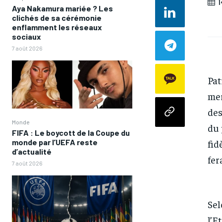
1
Aya Nakamura mariée ? Les
clichés de sa cérémonie
enflamment les réseaux
sociaux
7 août 2026
Pat
mer
des
Monde
du 
FIFA : Le boycott de la Coupe du
fid
monde par l’UEFA reste
d’actualité
fer
7 août 2026
Sel
l’E