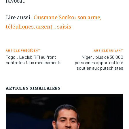
l’avocat.
Lire aussi :
Ousmane Sonko : son arme,
téléphones, argent… saisis
ARTICLE PRÉCÉDENT
ARTICLE SUIVANT
Togo : Le club RFI au front
Niger : plus de 30 000
contre les faux médicaments
personnes apportent leur
soutien aux putschistes
ARTICLES SIMAILAIRES