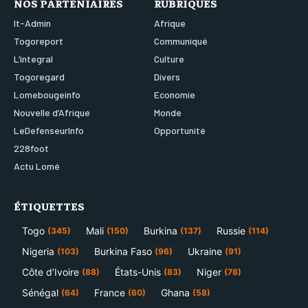
NOS PARTENIAIRES
RUBRIQUES
It-Admin
Afrique
Togoreport
Communiqué
L’integral
Culture
Togoregard
Divers
Lomebougeinfo
Economie
Nouvelle d’Afrique
Monde
LeDefenseurInfo
Opportunité
228foot
Actu Lomé
ÉTIQUETTES
Togo
Mali
Burkina
Russie
(345)
(150)
(137)
(114)
Nigeria
Burkina Faso
Ukraine
(103)
(96)
(91)
Côte d’Ivoire
États-Unis
Niger
(88)
(83)
(78)
Sénégal
France
Ghana
(64)
(60)
(58)