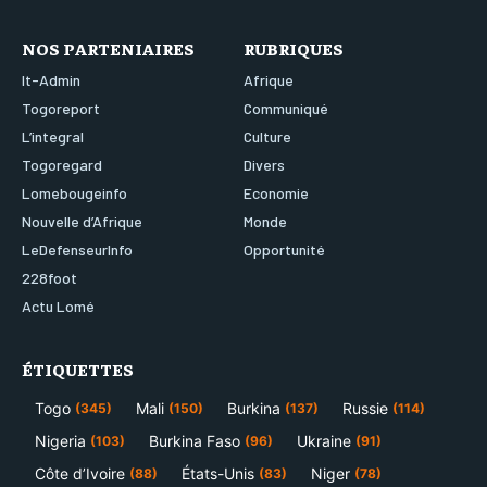
NOS PARTENIAIRES
RUBRIQUES
It-Admin
Afrique
Togoreport
Communiqué
L’integral
Culture
Togoregard
Divers
Lomebougeinfo
Economie
Nouvelle d’Afrique
Monde
LeDefenseurInfo
Opportunité
228foot
Actu Lomé
ÉTIQUETTES
Togo
Mali
Burkina
Russie
(345)
(150)
(137)
(114)
Nigeria
Burkina Faso
Ukraine
(103)
(96)
(91)
Côte d’Ivoire
États-Unis
Niger
(88)
(83)
(78)