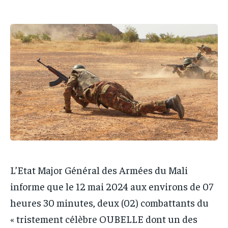
IT-ADMIN
IT-ADMIN
TOGOREPORT
TOGOREPORT
TOGOREPORT
TOGOREPORT
L’INTEGRAL
L’INTEGRAL
L’INTEGRAL
L’INTEGRAL
TOGOREGARD
TOGOREGARD
TOGOREGARD
TOGOREGARD
LOMEBOUGEINFO
LOMEBOUGEINFO
LOMEBOUGEINFO
LOMEBOUGEINFO
NOUVELLE D’AFRIQUE
NOUVELLE D’AFRIQUE
NOUVELLE D’AFRIQUE
NOUVELLE D’AFRIQUE
LEDEFENSEURINFO
LEDEFENSEURINFO
LEDEFENSEURINFO
LEDEFENSEURINFO
228FOOT
228FOOT
228FOOT
228FOOT
ACTU LOMÉ
ACTU LOMÉ
ACTU LOMÉ
ACTU LOMÉ
L’Etat Major Général des Armées du Mali
informe que le 12 mai 2024 aux environs de 07
heures 30 minutes, deux (02) combattants du
« tristement célèbre OUBELLE dont un des