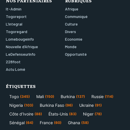
NOS PARTENIAIRES
RUBRIQUES
It-Admin
Afrique
Togoreport
Communiqué
L’integral
Culture
Togoregard
Divers
Lomebougeinfo
Economie
Nouvelle d’Afrique
Monde
LeDefenseurInfo
Opportunité
228foot
Actu Lomé
ÉTIQUETTES
Togo
Mali
Burkina
Russie
(345)
(150)
(137)
(114)
Nigeria
Burkina Faso
Ukraine
(103)
(96)
(91)
Côte d’Ivoire
États-Unis
Niger
(88)
(83)
(78)
Sénégal
France
Ghana
(64)
(60)
(58)