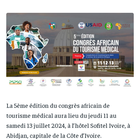
IT-ADMIN
IT-ADMIN
TOGOREPORT
TOGOREPORT
TOGOREPORT
TOGOREPORT
L’INTEGRAL
L’INTEGRAL
L’INTEGRAL
L’INTEGRAL
TOGOREGARD
TOGOREGARD
TOGOREGARD
TOGOREGARD
LOMEBOUGEINFO
LOMEBOUGEINFO
LOMEBOUGEINFO
LOMEBOUGEINFO
NOUVELLE D’AFRIQUE
NOUVELLE D’AFRIQUE
NOUVELLE D’AFRIQUE
NOUVELLE D’AFRIQUE
LEDEFENSEURINFO
LEDEFENSEURINFO
LEDEFENSEURINFO
LEDEFENSEURINFO
228FOOT
228FOOT
228FOOT
228FOOT
ACTU LOMÉ
ACTU LOMÉ
ACTU LOMÉ
ACTU LOMÉ
La 5ème édition du congrès africain de
tourisme médical aura lieu du jeudi 11 au
samedi 13 juillet 2024, à l’hôtel Sofitel Ivoire, à
Abidjan, capitale de la Côte d’Ivoire.