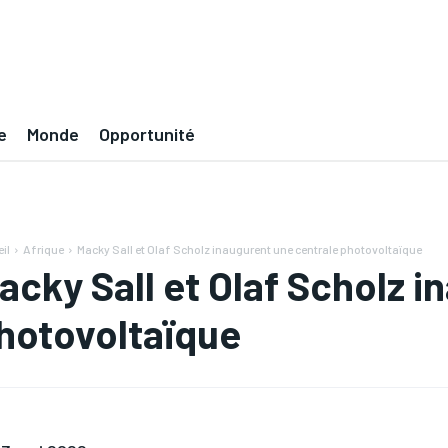
e
Monde
Opportunité
il
Afrique
Macky Sall et Olaf Scholz inaugurent une centrale photovoltaïque
acky Sall et Olaf Scholz i
hotovoltaïque