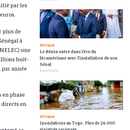
tié par les
euros.
r plus de
 Sénégal à
Afrique
1-MONTH
1-MONTH
(SENELEC) une
Le Bénin entre dans l’ère du
bicamérisme avec l’installation de son
llions huit-
/ month
/ month
Sénat
eeing to this tier, you are billed
eeing to this tier, you are billed
A par année
onth after the first one until you
onth after the first one until you
6 août 2026
ut of the monthly subscription.
ut of the monthly subscription.
is en phase
 directs en
Afrique
Inondations au Togo : Plus de 26 000
sinistrés recensés
entamé ce