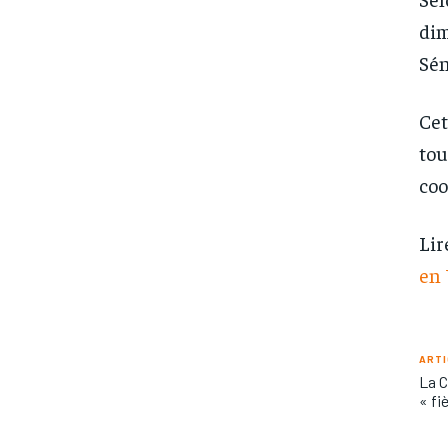
dim
Sén
Cet
tou
coo
Lir
en
ARTI
La C
« fi