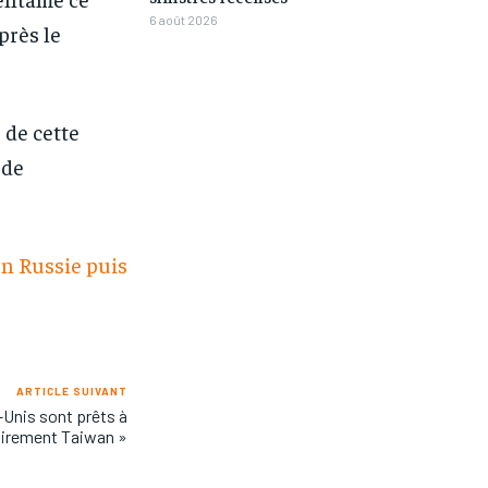
6 août 2026
près le
 de cette
 de
en Russie puis
ARTICLE SUIVANT
-Unis sont prêts à
airement Taiwan »