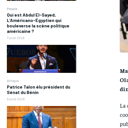
People
Qui est Abdul El-Sayed,
L’Américano-Égyptien qui
bouleverse la scène politique
américaine ?
7 août 2026
Mac
Ol
Afrique
Patrice Talon élu président du
di
Sénat du Bénin
6 août 2026
La 
coo
pub