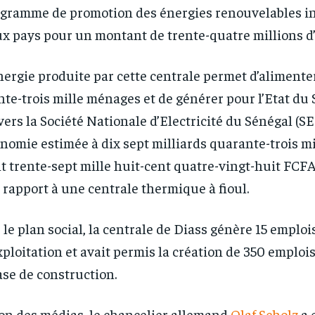
gramme de promotion des énergies renouvelables ini
x pays pour un montant de trente-quatre millions d’
nergie produite par cette centrale permet d’alimente
RECOMMENDED
RECOMMENDED
nte-trois mille ménages et de générer pour l’Etat du
vers la Société Nationale d’Electricité du Sénégal 
1-YEAR
1-YEAR
nomie estimée à dix sept milliards quarante-trois mi
/ year
/ year
By agr
By agr
t trente-sept mille huit-cent quatre-vingt-huit FCF
s and you
s and you
every m
every m
tly.
tly.
Pay now and you get access to exclusive
Pay now and you get access to exclusive
opt o
opt o
 rapport à une centrale thermique à fioul.
news and articles for a whole year.
news and articles for a whole year.
 le plan social, la centrale de Diass génère 15 emplo
xploitation et avait permis la création de 350 emplois
se de construction.
on des médias, le chancelier allemand
Olaf Scholz
a 