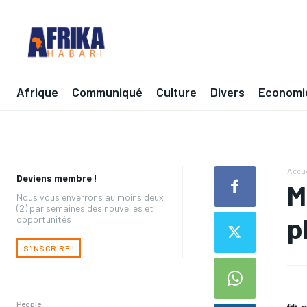
Afrique
Communiqué
Culture
Divers
Economi
Accue
Deviens membre !
M
Nous vous enverrons au moins deux
(2) par semaines des nouvelles et
p
opportunités
S'INSCRIRE !
People