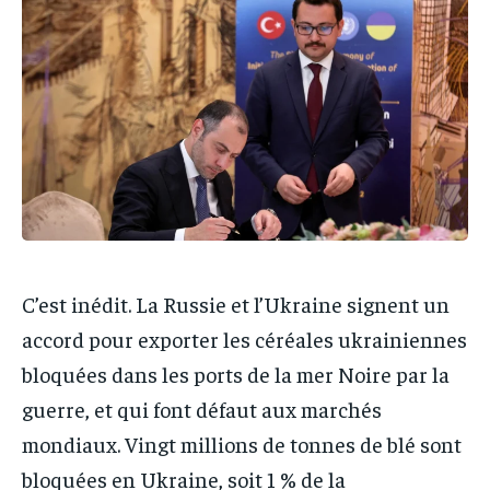
IT-ADMIN
IT-ADMIN
IT-ADMIN
IT-ADMIN
TOGOREPORT
TOGOREPORT
TOGOREPORT
TOGOREPORT
L’INTEGRAL
L’INTEGRAL
L’INTEGRAL
L’INTEGRAL
TOGOREGARD
TOGOREGARD
TOGOREGARD
TOGOREGARD
LOMEBOUGEINFO
LOMEBOUGEINFO
LOMEBOUGEINFO
LOMEBOUGEINFO
NOUVELLE D’AFRIQUE
NOUVELLE D’AFRIQUE
NOUVELLE D’AFRIQUE
NOUVELLE D’AFRIQUE
LEDEFENSEURINFO
LEDEFENSEURINFO
LEDEFENSEURINFO
LEDEFENSEURINFO
228FOOT
228FOOT
C’est inédit. La Russie et l’Ukraine signent un
228FOOT
228FOOT
accord pour exporter les céréales ukrainiennes
ACTU LOMÉ
ACTU LOMÉ
ACTU LOMÉ
ACTU LOMÉ
bloquées dans les ports de la mer Noire par la
guerre, et qui font défaut aux marchés
mondiaux. Vingt millions de tonnes de blé sont
bloquées en Ukraine, soit 1 % de la