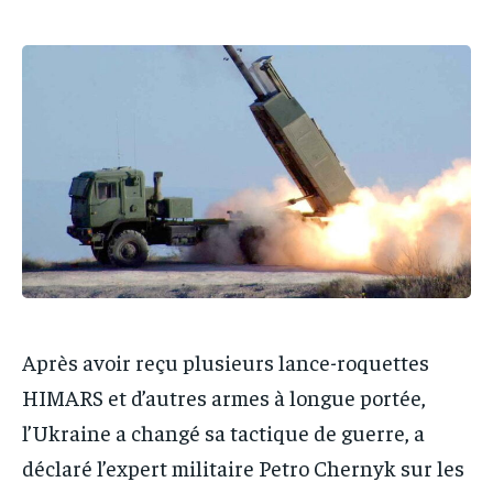
IT-ADMIN
IT-ADMIN
IT-ADMIN
IT-ADMIN
TOGOREPORT
TOGOREPORT
TOGOREPORT
TOGOREPORT
L’INTEGRAL
L’INTEGRAL
L’INTEGRAL
L’INTEGRAL
TOGOREGARD
TOGOREGARD
TOGOREGARD
TOGOREGARD
LOMEBOUGEINFO
LOMEBOUGEINFO
LOMEBOUGEINFO
LOMEBOUGEINFO
NOUVELLE D’AFRIQUE
NOUVELLE D’AFRIQUE
NOUVELLE D’AFRIQUE
NOUVELLE D’AFRIQUE
LEDEFENSEURINFO
LEDEFENSEURINFO
LEDEFENSEURINFO
LEDEFENSEURINFO
228FOOT
228FOOT
228FOOT
228FOOT
ACTU LOMÉ
ACTU LOMÉ
Après avoir reçu plusieurs lance-roquettes
ACTU LOMÉ
ACTU LOMÉ
HIMARS et d’autres armes à longue portée,
l’Ukraine a changé sa tactique de guerre, a
déclaré l’expert militaire Petro Chernyk sur les