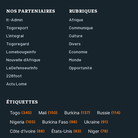
NOS PARTENIAIRES
RUBRIQUES
It-Admin
Afrique
Togoreport
Communiqué
L’integral
Culture
Togoregard
Divers
Lomebougeinfo
Economie
Nouvelle d’Afrique
Monde
LeDefenseurInfo
Opportunité
228foot
Actu Lomé
ÉTIQUETTES
Togo
Mali
Burkina
Russie
(345)
(150)
(137)
(114)
Nigeria
Burkina Faso
Ukraine
(103)
(96)
(91)
Côte d’Ivoire
États-Unis
Niger
(88)
(83)
(78)