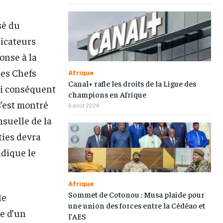
sé du
icateurs
onse à la
des Chefs
Afrique
Canal+ rafle les droits de la Ligue des
i conséquent
champions en Afrique
s’est montré
6 août 2026
suelle de la
ties devra
ndique le
1-MONTH
1-MONTH
/ month
/ month
Afrique
eeing to this tier, you are billed
eeing to this tier, you are billed
onth after the first one until you
onth after the first one until you
Sommet de Cotonou : Musa plaide pour
le
ut of the monthly subscription.
ut of the monthly subscription.
une union des forces entre la Cédéao et
e d’un
l’AES