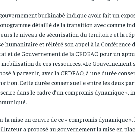
gouvernement burkinabè indique avoir fait un expo
onogramme détaillé de la transition avec comme ind
eurs le niveau de sécurisation du territoire et la rép
se humanitaire et réitéré son appel à la Conférence 
tat et de Gouvernement de la CEDEAO pour un appu
a mobilisation de ces ressources. »Le Gouvernement 
posé à parvenir, avec la CEDEAO, à une durée consen
nsition. Cette durée consensuelle entre les deux par
RECOMMENDED
RECOMMENDED
nscrire dans le cadre d’un compromis dynamique », i
1-YEAR
1-YEAR
mmuniqué.
/ year
/ year
By agr
By agr
s and you
s and you
every m
every m
r la mise en œuvre de ce « compromis dynamique », 
tly.
tly.
Pay now and you get access to exclusive
Pay now and you get access to exclusive
opt o
opt o
news and articles for a whole year.
news and articles for a whole year.
ilitateur a proposé au gouvernement la mise en plac