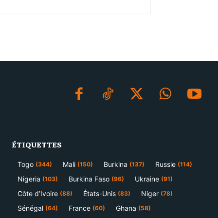
ÉTIQUETTES
Togo
Mali
Burkina
Russie
(344)
(150)
(137)
(114)
Nigeria
Burkina Faso
Ukraine
(103)
(96)
(91)
Côte d’Ivoire
États-Unis
Niger
(88)
(83)
(78)
Sénégal
France
Ghana
(64)
(60)
(58)