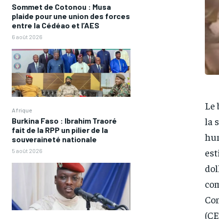
Sommet de Cotonou : Musa
plaide pour une union des forces
entre la Cédéao et l’AES
6 août 2026
Le 
Afrique
la 
Burkina Faso : Ibrahim Traoré
fait de la RPP un pilier de la
hum
souveraineté nationale
est
5 août 2026
dol
com
Com
(C