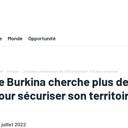
e
Monde
Opportunité
il
Afrique
Le Burkina cherche plus de 2 300 milliards F CFA pour sécuriser...
e Burkina cherche plus de
our sécuriser son territoi
 juillet 2022