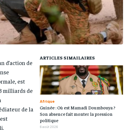
TOGOREGARD
TOGOREGARD
TOGOREGARD
TOGOREGARD
LOMEBOUGEINFO
LOMEBOUGEINFO
LOMEBOUGEINFO
LOMEBOUGEINFO
NOUVELLE D’AFRIQUE
NOUVELLE D’AFRIQUE
NOUVELLE D’AFRIQUE
NOUVELLE D’AFRIQUE
LEDEFENSEURINFO
LEDEFENSEURINFO
LEDEFENSEURINFO
LEDEFENSEURINFO
228FOOT
228FOOT
228FOOT
228FOOT
ARTICLES SIMAILAIRES
n d’action de
ACTU LOMÉ
ACTU LOMÉ
ACTU LOMÉ
ACTU LOMÉ
onse
rmale, est
3 milliards de
n
Afrique
Guinée : Où est Mamadi Doumbouya ?
diateur de la
Son absence fait monter la pression
est
politique
i.
6 août 2026