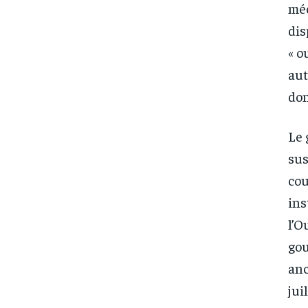
méc
dis
« o
aut
don
Le 
sus
cou
ins
l’O
gou
anc
jui