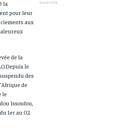
é la
6 août 2026
ent pour leur
erciements aux
chaleureux
vée de la
O.Depuis le
é suspendu des
’Afrique de
 le
dou Issoufou,
 du 1er au 02