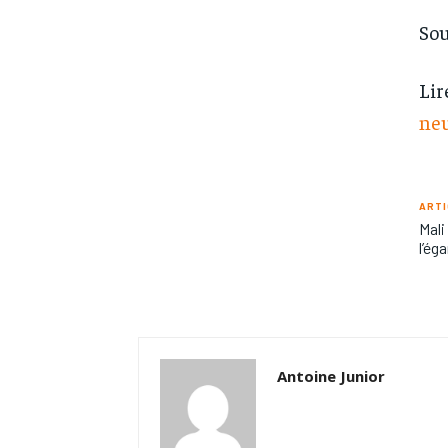
Sou
Lir
neu
ARTI
Mali
l’ég
Antoine Junior