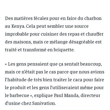
IT-ADMIN
IT-ADMIN
IT-ADMIN
IT-ADMIN
TOGOREPORT
TOGOREPORT
TOGOREPORT
TOGOREPORT
Des matières fécales pour en faire du charbon
L’INTEGRAL
L’INTEGRAL
au Kenya. Cela peut sembler une source
L’INTEGRAL
L’INTEGRAL
TOGOREGARD
TOGOREGARD
improbable pour cuisiner des repas et chauffer
TOGOREGARD
TOGOREGARD
LOMEBOUGEINFO
LOMEBOUGEINFO
des maisons, mais ce mélange désagréable est
LOMEBOUGEINFO
LOMEBOUGEINFO
NOUVELLE D’AFRIQUE
NOUVELLE D’AFRIQUE
traité et transformé en briquette.
NOUVELLE D’AFRIQUE
NOUVELLE D’AFRIQUE
LEDEFENSEURINFO
LEDEFENSEURINFO
LEDEFENSEURINFO
LEDEFENSEURINFO
« Les gens pensaient que ça sentait beaucoup,
228FOOT
228FOOT
mais ce n’était pas le cas parce que nous avions
228FOOT
228FOOT
ACTU LOMÉ
ACTU LOMÉ
l’habitude de très bien traiter le caca pour faire
ACTU LOMÉ
ACTU LOMÉ
le produit et les gens l’utiliseraient même pour
le barbecue », explique Paul Manda, directeur
d’usine chez Sanivation.