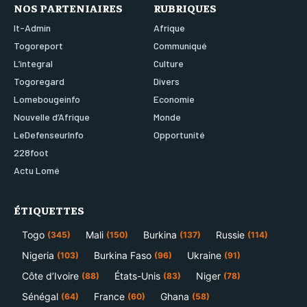
NOS PARTENIAIRES
RUBRIQUES
It-Admin
Afrique
Togoreport
Communiqué
L’integral
Culture
Togoregard
Divers
Lomebougeinfo
Economie
Nouvelle d’Afrique
Monde
LeDefenseurInfo
Opportunité
228foot
Actu Lomé
ÉTIQUETTES
Togo
Mali
Burkina
Russie
(345)
(150)
(137)
(114)
Nigeria
Burkina Faso
Ukraine
(103)
(96)
(91)
Côte d’Ivoire
États-Unis
Niger
(88)
(83)
(78)
Sénégal
France
Ghana
(64)
(60)
(58)