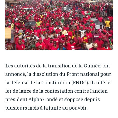
IT-ADMIN
IT-ADMIN
TOGOREPORT
TOGOREPORT
TOGOREPORT
TOGOREPORT
L’INTEGRAL
L’INTEGRAL
L’INTEGRAL
L’INTEGRAL
TOGOREGARD
TOGOREGARD
TOGOREGARD
TOGOREGARD
LOMEBOUGEINFO
LOMEBOUGEINFO
LOMEBOUGEINFO
LOMEBOUGEINFO
NOUVELLE D’AFRIQUE
NOUVELLE D’AFRIQUE
NOUVELLE D’AFRIQUE
NOUVELLE D’AFRIQUE
LEDEFENSEURINFO
LEDEFENSEURINFO
Les autorités de la transition de la Guinée, ont
LEDEFENSEURINFO
LEDEFENSEURINFO
228FOOT
228FOOT
annoncé, la dissolution du Front national pour
228FOOT
228FOOT
ACTU LOMÉ
ACTU LOMÉ
la défense de la Constitution (FNDC). Il a été le
ACTU LOMÉ
ACTU LOMÉ
fer de lance de la contestation contre l’ancien
président Alpha Condé et s’oppose depuis
plusieurs mois à la junte au pouvoir.