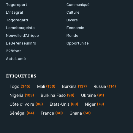
Togoreport
Communiqué
L’integral
Culture
Togoregard
Divers
Lomebougeinfo
Economie
Nouvelle d’Afrique
Monde
LeDefenseurInfo
Opportunité
228foot
Actu Lomé
ÉTIQUETTES
Togo
Mali
Burkina
Russie
(345)
(150)
(137)
(114)
Nigeria
Burkina Faso
Ukraine
(103)
(96)
(91)
Côte d’Ivoire
États-Unis
Niger
(88)
(83)
(78)
Sénégal
France
Ghana
(64)
(60)
(58)