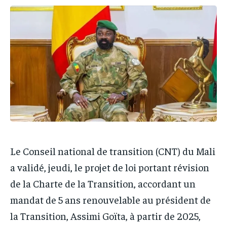
IT-ADMIN
IT-ADMIN
IT-ADMIN
IT-ADMIN
TOGOREPORT
TOGOREPORT
TOGOREPORT
TOGOREPORT
L’INTEGRAL
L’INTEGRAL
L’INTEGRAL
L’INTEGRAL
TOGOREGARD
TOGOREGARD
TOGOREGARD
TOGOREGARD
LOMEBOUGEINFO
LOMEBOUGEINFO
LOMEBOUGEINFO
LOMEBOUGEINFO
NOUVELLE D’AFRIQUE
NOUVELLE D’AFRIQUE
NOUVELLE D’AFRIQUE
NOUVELLE D’AFRIQUE
LEDEFENSEURINFO
LEDEFENSEURINFO
LEDEFENSEURINFO
LEDEFENSEURINFO
228FOOT
228FOOT
Le Conseil national de transition (CNT) du Mali
228FOOT
228FOOT
ACTU LOMÉ
ACTU LOMÉ
a validé, jeudi, le projet de loi portant révision
ACTU LOMÉ
ACTU LOMÉ
de la Charte de la Transition, accordant un
mandat de 5 ans renouvelable au président de
la Transition, Assimi Goïta, à partir de 2025,