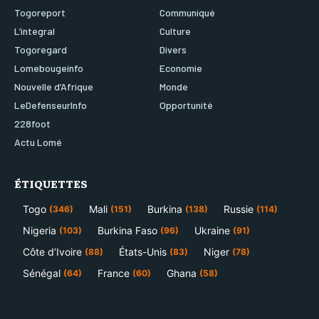
Togoreport
Communiqué
L’integral
Culture
Togoregard
Divers
Lomebougeinfo
Economie
Nouvelle d’Afrique
Monde
LeDefenseurInfo
Opportunité
228foot
Actu Lomé
ÉTIQUETTES
Togo
Mali
Burkina
Russie
(346)
(151)
(138)
(114)
Nigeria
Burkina Faso
Ukraine
(103)
(96)
(91)
Côte d’Ivoire
États-Unis
Niger
(88)
(83)
(78)
Sénégal
France
Ghana
(64)
(60)
(58)