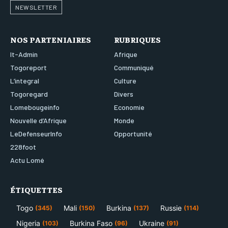
NEWSLETTER
NOS PARTENIAIRES
RUBRIQUES
It-Admin
Afrique
Togoreport
Communiqué
L’integral
Culture
Togoregard
Divers
Lomebougeinfo
Economie
Nouvelle d’Afrique
Monde
LeDefenseurInfo
Opportunité
228foot
Actu Lomé
ÉTIQUETTES
Togo
Mali
Burkina
Russie
(345)
(150)
(137)
(114)
Nigeria
Burkina Faso
Ukraine
(103)
(96)
(91)