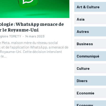
Art & Culture
Asia
logie : WhatsApp menace de
r le Royaume-Uni
Autres
agloire TOMETY
-
14 mars 2023
e Meta, maison mère du réseau social
Business
 et de l'application WhatsApp, a menacé de
Uni. Cette décision intervient
le...
Communiqué
Culture
RECOMMENDED
RECOMMENDED
Divers
1-YEAR
1-YEAR
Economie
/ year
/ year
By agr
By agr
s and you
s and you
every m
every m
tly.
tly.
Pay now and you get access to exclusive
Pay now and you get access to exclusive
opt o
opt o
news and articles for a whole year.
news and articles for a whole year.
Economy