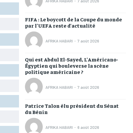
AFRIKA HABARI
-
7 août 2026
TOGOREGARD
TOGOREGARD
TOGOREGARD
TOGOREGARD
LOMEBOUGEINFO
LOMEBOUGEINFO
LOMEBOUGEINFO
LOMEBOUGEINFO
FIFA : Le boycott de la Coupe du monde
par l’UEFA reste d’actualité
NOUVELLE D’AFRIQUE
NOUVELLE D’AFRIQUE
NOUVELLE D’AFRIQUE
NOUVELLE D’AFRIQUE
LEDEFENSEURINFO
LEDEFENSEURINFO
LEDEFENSEURINFO
LEDEFENSEURINFO
AFRIKA HABARI
-
7 août 2026
228FOOT
228FOOT
228FOOT
228FOOT
Qui est Abdul El-Sayed, L’Américano-
ACTU LOMÉ
ACTU LOMÉ
ACTU LOMÉ
ACTU LOMÉ
Égyptien qui bouleverse la scène
politique américaine ?
AFRIKA HABARI
-
7 août 2026
1-MONTH
1-MONTH
Patrice Talon élu président du Sénat
du Bénin
/ month
/ month
eeing to this tier, you are billed
eeing to this tier, you are billed
onth after the first one until you
onth after the first one until you
ut of the monthly subscription.
ut of the monthly subscription.
AFRIKA HABARI
-
6 août 2026