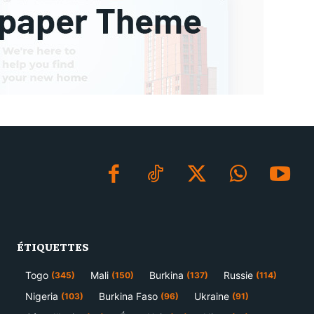
ÉTIQUETTES
Togo
Mali
Burkina
Russie
(345)
(150)
(137)
(114)
Nigeria
Burkina Faso
Ukraine
(103)
(96)
(91)