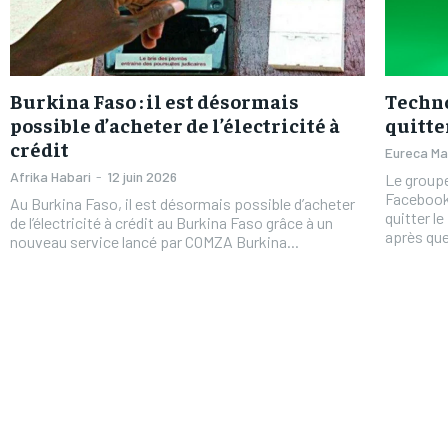
Burkina Faso : il est désormais
Techno
possible d’acheter de l’électricité à
quitte
crédit
Eureca M
Afrika Habari
-
12 juin 2026
Le group
Facebook
Au Burkina Faso, il est désormais possible d’acheter
quitter le Royaume-
de l’électricité à crédit au Burkina Faso grâce à un
après que 
nouveau service lancé par COMZA Burkina...
FOREVER
FOREVER
/ forever
/ forever
Sign up with just an email addres
Sign up with just an email addres
get access to this tier instan
get access to this tier instan