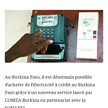
IT-ADMIN
IT-ADMIN
IT-ADMIN
IT-ADMIN
TOGOREPORT
TOGOREPORT
TOGOREPORT
TOGOREPORT
L’INTEGRAL
L’INTEGRAL
L’INTEGRAL
L’INTEGRAL
TOGOREGARD
TOGOREGARD
TOGOREGARD
TOGOREGARD
LOMEBOUGEINFO
LOMEBOUGEINFO
LOMEBOUGEINFO
LOMEBOUGEINFO
NOUVELLE D’AFRIQUE
NOUVELLE D’AFRIQUE
NOUVELLE D’AFRIQUE
NOUVELLE D’AFRIQUE
LEDEFENSEURINFO
LEDEFENSEURINFO
LEDEFENSEURINFO
LEDEFENSEURINFO
228FOOT
228FOOT
228FOOT
228FOOT
ACTU LOMÉ
ACTU LOMÉ
Au Burkina Faso, il est désormais possible
ACTU LOMÉ
ACTU LOMÉ
d’acheter de l’électricité à crédit au Burkina
Faso grâce à un nouveau service lancé par
COMZA Burkina en partenariat avec la
SONABEL.