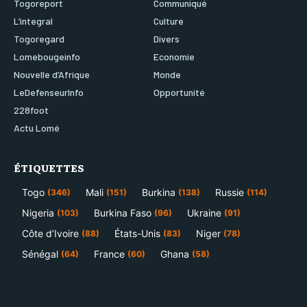
Togoreport
Communiqué
L’integral
Culture
Togoregard
Divers
Lomebougeinfo
Economie
Nouvelle d’Afrique
Monde
LeDefenseurInfo
Opportunité
228foot
Actu Lomé
ÉTIQUETTES
Togo
Mali
Burkina
Russie
(346)
(151)
(138)
(114)
Nigeria
Burkina Faso
Ukraine
(103)
(96)
(91)
Côte d’Ivoire
États-Unis
Niger
(88)
(83)
(78)
Sénégal
France
Ghana
(64)
(60)
(58)