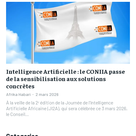
L’INTEGRAL
L’INTEGRAL
TOGOREGARD
TOGOREGARD
TOGOREGARD
TOGOREGARD
LOMEBOUGEINFO
LOMEBOUGEINFO
LOMEBOUGEINFO
LOMEBOUGEINFO
NOUVELLE D’AFRIQUE
NOUVELLE D’AFRIQUE
NOUVELLE D’AFRIQUE
NOUVELLE D’AFRIQUE
LEDEFENSEURINFO
LEDEFENSEURINFO
LEDEFENSEURINFO
LEDEFENSEURINFO
228FOOT
228FOOT
228FOOT
228FOOT
ACTU LOMÉ
ACTU LOMÉ
Intelligence Artificielle : le CONIIA passe
ACTU LOMÉ
ACTU LOMÉ
de la sensibilisation aux solutions
concrètes
Afrika Habari
-
2 mars 2026
À la veille de la 2ᵉ édition de la Journée de l’Intelligence
Artificielle Africaine (JI2A), qui sera célébrée ce 3 mars 2026,
le Conseil...
Categories