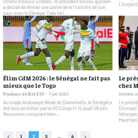
Umaro Sissoco Embaló , le président bissau-guinéen
L'inspect
a décidé de fermer une partie de la frontière de son
pays avec le Sénégal. Cela fait...
Élim CdM 2026 : le Sénégal ne fait pas
Le pré
mieux que le Togo
chez 
𝐏𝐫𝐮𝐝𝐞𝐧𝐜𝐞 𝐀𝐆𝐁𝐀𝐋𝐄𝐓𝐈
-
7 juin 2024
Antoine J
Au stade Abdoulaye Wade de Diamniadio, le Sénégal a
Le présid
été tenu en échec par la RD Congo (1-1), jeudi 06 juin.
Diomaye 
Rencontre comptant bien...
l'étranger. Après des visites de travail et d'amiti
Mauritanie
1
2
3
...
6