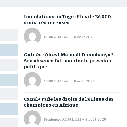
RUBRIQUES
RUBRIQUES
RUBRIQUES
RUBRIQUES
AFRIQUE
AFRIQUE
AFRIQUE
AFRIQUE
Inondations au Togo : Plus de 26 000
sinistrés recensés
COMMUNIQUÉ
COMMUNIQUÉ
COMMUNIQUÉ
COMMUNIQUÉ
CULTURE
CULTURE
CULTURE
CULTURE
AFRIKA HABARI
-
6 août 2026
DIVERS
DIVERS
DIVERS
DIVERS
Guinée : Où est Mamadi Doumbouya ?
ECONOMIE
ECONOMIE
ECONOMIE
ECONOMIE
Son absence fait monter la pression
politique
MONDE
MONDE
MONDE
MONDE
OPPORTUNITÉ
OPPORTUNITÉ
OPPORTUNITÉ
OPPORTUNITÉ
AFRIKA HABARI
-
6 août 2026
PARTENAIRES
PARTENAIRES
PARTENAIRES
PARTENAIRES
Canal+ rafle les droits de la Ligue des
champions en Afrique
IT-ADMIN
IT-ADMIN
IT-ADMIN
IT-ADMIN
TOGOREPORT
TOGOREPORT
TOGOREPORT
TOGOREPORT
𝐏𝐫𝐮𝐝𝐞𝐧𝐜𝐞 𝐀𝐆𝐁𝐀𝐋𝐄𝐓𝐈
-
6 août 2026