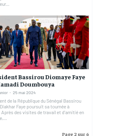
eur...
sident Bassirou Diomaye Faye
Mamadi Doumbouya
unior
-
25 mai 2024
ent de la République du Sénégal Bassirou
Diakhar Faye poursuit sa tournée à
é en
,...
Page 2 sur 6