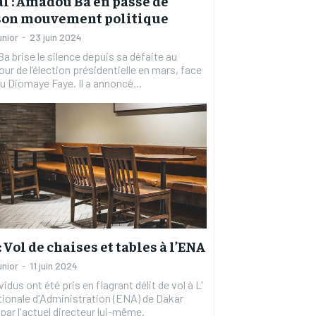
l : Amadou Ba en passe de
son mouvement politique
unior
-
23 juin 2024
 brise le silence depuis sa défaite au
RECOMMENDED
RECOMMENDED
our de l’élection présidentielle en mars, face
u Diomaye Faye. Il a annoncé...
1-YEAR
1-YEAR
/ year
/ year
By agr
By agr
s and you
s and you
every m
every m
tly.
tly.
Pay now and you get access to exclusive
Pay now and you get access to exclusive
opt o
opt o
news and articles for a whole year.
news and articles for a whole year.
 Vol de chaises et tables à l’ENA
unior
-
11 juin 2024
idus ont été pris en flagrant délit de vol à L'
ionale d'Administration (ENA) de Dakar
 par l'actuel directeur lui-même.