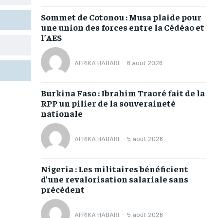
L’INTEGRAL
L’INTEGRAL
L’INTEGRAL
L’INTEGRAL
Sommet de Cotonou : Musa plaide pour
TOGOREGARD
TOGOREGARD
TOGOREGARD
TOGOREGARD
une union des forces entre la Cédéao et
l’AES
LOMEBOUGEINFO
LOMEBOUGEINFO
LOMEBOUGEINFO
LOMEBOUGEINFO
NOUVELLE D’AFRIQUE
NOUVELLE D’AFRIQUE
NOUVELLE D’AFRIQUE
NOUVELLE D’AFRIQUE
AFRIKA HABARI
-
6 août 2026
LEDEFENSEURINFO
LEDEFENSEURINFO
LEDEFENSEURINFO
LEDEFENSEURINFO
Burkina Faso : Ibrahim Traoré fait de la
228FOOT
228FOOT
228FOOT
228FOOT
RPP un pilier de la souveraineté
nationale
ACTU LOMÉ
ACTU LOMÉ
ACTU LOMÉ
ACTU LOMÉ
AFRIKA HABARI
-
5 août 2026
Nigeria : Les militaires bénéficient
d’une revalorisation salariale sans
précédent
AFRIKA HABARI
-
5 août 2026