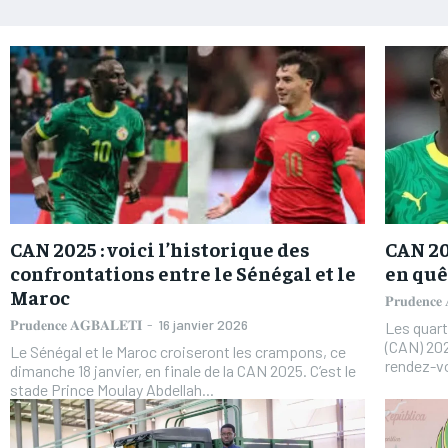
CAN 2025 : voici l’historique des
CAN 20
confrontations entre le Sénégal et le
en quê
Maroc
𝐏𝐫𝐮𝐝𝐞𝐧𝐜
𝐏𝐫𝐮𝐝𝐞𝐧𝐜𝐞 𝐀𝐆𝐁𝐀𝐋𝐄𝐓𝐈
-
16 janvier 2026
Les quart
(CAN) 202
Le Sénégal et le Maroc croiseront les crampons, ce
rendez-vo
dimanche 18 janvier, en finale de la CAN 2025. C’est le
stade Prince Moulay Abdellah...