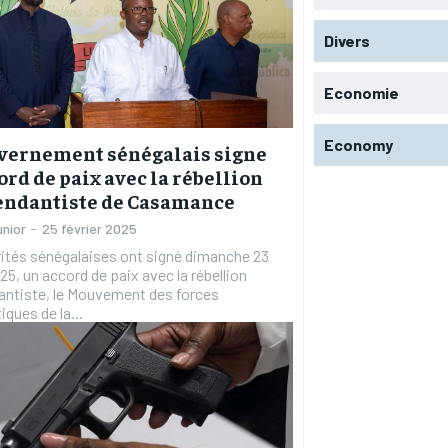
Divers
Economie
Economy
vernement sénégalais signe
ord de paix avec la rébellion
endantiste de Casamance
unior
-
25 février 2025
ités sénégalaises ont signé dimanche 23
025, un accord de paix avec la rébellion
antiste, le Mouvement des forces
ques de la...