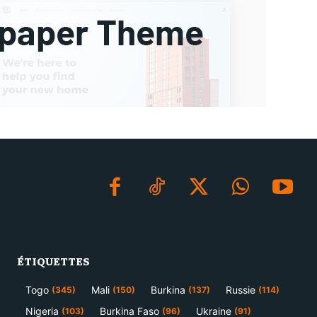
ÉTIQUETTES
Togo
Mali
Burkina
Russie
(345)
(150)
(137)
(114)
Nigeria
Burkina Faso
Ukraine
(103)
(96)
(91)