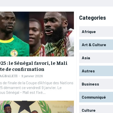
Categories
Afrique
Art & Culture
Asia
25 : le Sénégal favori, le Mali
te de confirmation
Autres
 𝐀𝐆𝐁𝐀𝐋𝐄𝐓𝐈
-
9 janvier 2026
s de finale de la Coupe d’Afrique des Nations
Business
5 démarrent ce vendredi 9 janvier. Le
us Sénégal – Mali est fixé...
Communiqué
Culture