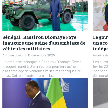
Sénégal : Bassirou Diomaye Faye
Le gou
inaugure une usine d’assemblage de
un acc
véhicules militaires
indép
Antoine Junior
-
17 décembre 2025
Antoine J
Le président sénégalais Bassirou Diomaye Faye a
Les autor
inauguré mardi à Diamniadio la première usine
février 2
d’assemblage de véhicules militaires tactiques du
indépend
pays. Cette infrastructure de la...
démocrati