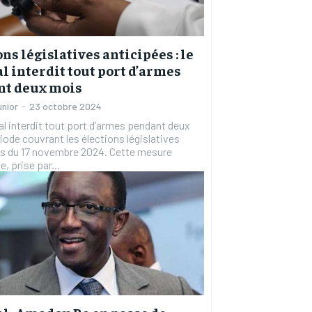
ons législatives anticipées : le
l interdit tout port d’armes
nt deux mois
unior
-
23 octobre 2024
l interdit tout port d’armes pendant deux
iode couvrant les élections législatives
es du 17 novembre 2024. Cette mesure
, prise par...