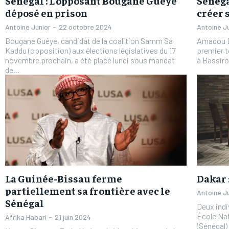
Sénégal : L’opposant Bougane Guéye
Sénéga
déposé en prison
créer 
Antoine Junior
-
22 octobre 2024
Antoine J
Bougane Guéye, candidat de la coalition Samm Sa
Amadou Ba
Kaddu (opposition) aux élections législatives du 17
premier t
novembre prochain, a été placé lundi sous mandat
à Bassiro
FOREVER
FOREVER
de...
/ forever
/ forever
Sign up with just an email addres
Sign up with just an email addres
get access to this tier instan
get access to this tier instan
La Guinée-Bissau ferme
Dakar :
partiellement sa frontière avec le
Antoine J
Sénégal
Deux indiv
École Nat
Afrika Habari
-
21 juin 2024
(Sénégal)