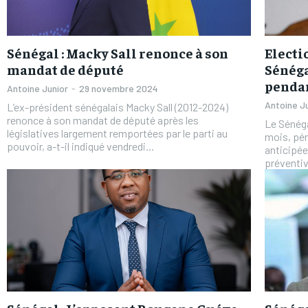
Sénégal : Macky Sall renonce à son
Electi
mandat de député
Sénéga
penda
Antoine Junior
-
29 novembre 2024
Antoine J
L’ex-président sénégalais Macky Sall (2012-2024)
renonce à son mandat de député après les
Le Sénéga
législatives largement remportées par le parti au
mois, pér
pouvoir, a-t-il indiqué vendredi...
anticipé
préventive