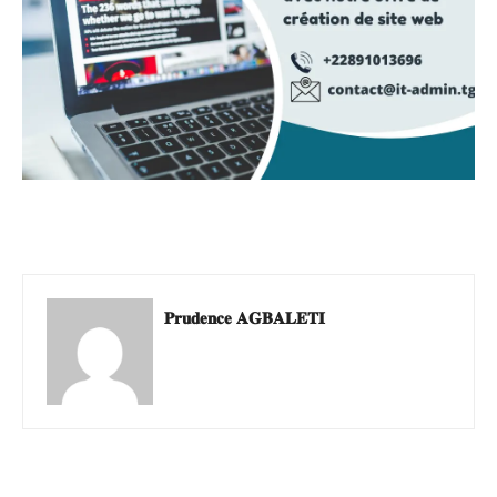
𝐏𝐫𝐮𝐝𝐞𝐧𝐜𝐞 𝐀𝐆𝐁𝐀𝐋𝐄𝐓𝐈