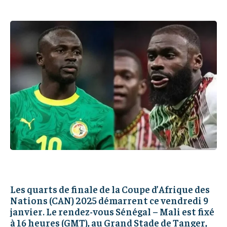
IT-ADMIN
IT-ADMIN
IT-ADMIN
IT-ADMIN
TOGOREPORT
TOGOREPORT
TOGOREPORT
TOGOREPORT
L’INTEGRAL
L’INTEGRAL
L’INTEGRAL
L’INTEGRAL
TOGOREGARD
TOGOREGARD
TOGOREGARD
TOGOREGARD
LOMEBOUGEINFO
LOMEBOUGEINFO
LOMEBOUGEINFO
LOMEBOUGEINFO
NOUVELLE D’AFRIQUE
NOUVELLE D’AFRIQUE
NOUVELLE D’AFRIQUE
NOUVELLE D’AFRIQUE
LEDEFENSEURINFO
LEDEFENSEURINFO
LEDEFENSEURINFO
LEDEFENSEURINFO
228FOOT
228FOOT
228FOOT
228FOOT
ACTU LOMÉ
ACTU LOMÉ
ACTU LOMÉ
ACTU LOMÉ
Les quarts de finale de la Coupe d’Afrique des
Nations (CAN) 2025 démarrent ce vendredi 9
janvier. Le rendez-vous Sénégal – Mali est fixé
à 16 heures (GMT), au Grand Stade de Tanger,