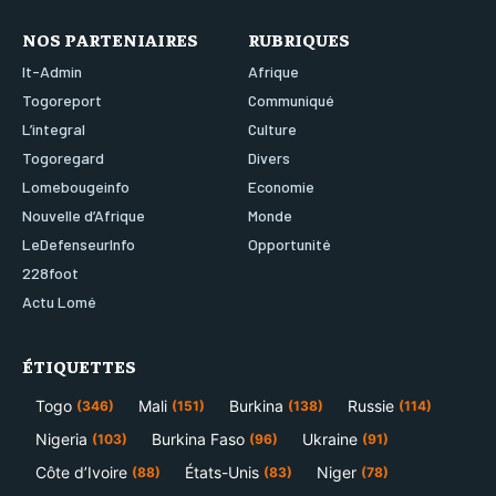
NOS PARTENIAIRES
RUBRIQUES
It-Admin
Afrique
Togoreport
Communiqué
L’integral
Culture
Togoregard
Divers
Lomebougeinfo
Economie
Nouvelle d’Afrique
Monde
LeDefenseurInfo
Opportunité
228foot
Actu Lomé
ÉTIQUETTES
Togo
Mali
Burkina
Russie
(346)
(151)
(138)
(114)
Nigeria
Burkina Faso
Ukraine
(103)
(96)
(91)
Côte d’Ivoire
États-Unis
Niger
(88)
(83)
(78)