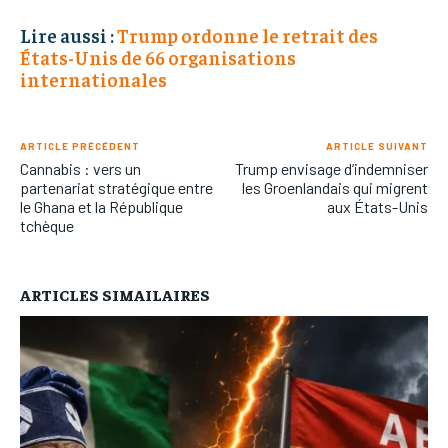
Lire aussi :
Trump ordonne le retrait des
États-Unis de 66 organisations
internationales
ARTICLE PRÉCÉDENT
ARTICLE SUIVANT
Cannabis : vers un
Trump envisage d’indemniser
partenariat stratégique entre
les Groenlandais qui migrent
le Ghana et la République
aux États-Unis
tchèque
ARTICLES SIMAILAIRES