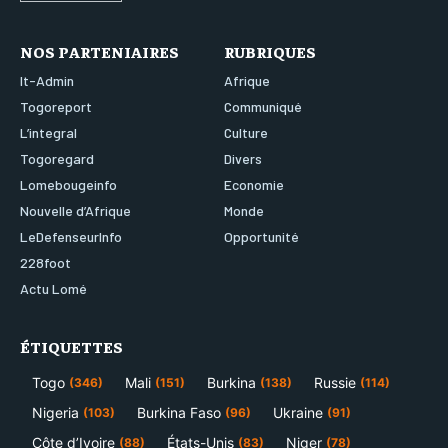
NOS PARTENIAIRES
RUBRIQUES
It-Admin
Afrique
Togoreport
Communiqué
L’integral
Culture
Togoregard
Divers
Lomebougeinfo
Economie
Nouvelle d’Afrique
Monde
LeDefenseurInfo
Opportunité
228foot
Actu Lomé
ÉTIQUETTES
Togo
Mali
Burkina
Russie
(346)
(151)
(138)
(114)
Nigeria
Burkina Faso
Ukraine
(103)
(96)
(91)
Côte d’Ivoire
États-Unis
Niger
(88)
(83)
(78)