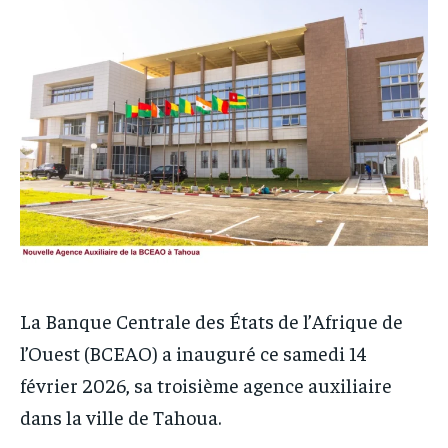
PARTENAIRES
PARTENAIRES
IT-ADMIN
IT-ADMIN
IT-ADMIN
IT-ADMIN
TOGOREPORT
TOGOREPORT
TOGOREPORT
TOGOREPORT
L’INTEGRAL
L’INTEGRAL
L’INTEGRAL
L’INTEGRAL
TOGOREGARD
TOGOREGARD
TOGOREGARD
TOGOREGARD
LOMEBOUGEINFO
LOMEBOUGEINFO
LOMEBOUGEINFO
LOMEBOUGEINFO
NOUVELLE D’AFRIQUE
NOUVELLE D’AFRIQUE
NOUVELLE D’AFRIQUE
NOUVELLE D’AFRIQUE
LEDEFENSEURINFO
LEDEFENSEURINFO
LEDEFENSEURINFO
LEDEFENSEURINFO
228FOOT
228FOOT
La Banque Centrale des États de l’Afrique de
228FOOT
228FOOT
ACTU LOMÉ
ACTU LOMÉ
l’Ouest (BCEAO) a inauguré ce samedi 14
ACTU LOMÉ
ACTU LOMÉ
février 2026, sa troisième agence auxiliaire
dans la ville de Tahoua.