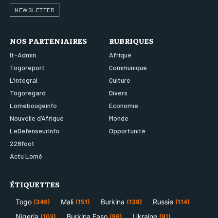
NEWSLETTER
NOS PARTENIAIRES
RUBRIQUES
It-Admin
Afrique
Togoreport
Communiqué
L’integral
Culture
Togoregard
Divers
Lomebougeinfo
Economie
Nouvelle d’Afrique
Monde
LeDefenseurInfo
Opportunité
228foot
Actu Lomé
ÉTIQUETTES
Togo
Mali
Burkina
Russie
(346)
(151)
(138)
(114)
Nigeria
Burkina Faso
Ukraine
(103)
(96)
(91)