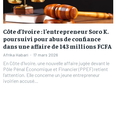
Côte d’Ivoire : l’entrepreneur Soro K.
poursuivi pour abus de confiance
dans une affaire de 143 millions FCFA
Afrika Habari
-
17 mars 2026
En Côte d’Ivoire, une nouvelle affaire jugée devant le
Pôle Pénal Économique et Financier (PPEF) retient
l’attention. Elle concerne un jeune entrepreneur
ivoirien accusé...
FOREVER
FOREVER
/ forever
/ forever
Sign up with just an email addres
Sign up with just an email addres
get access to this tier instan
get access to this tier instan