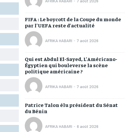
AFRIKA HABARI
-
7 août 2026
TOGOREGARD
TOGOREGARD
TOGOREGARD
TOGOREGARD
LOMEBOUGEINFO
LOMEBOUGEINFO
LOMEBOUGEINFO
LOMEBOUGEINFO
FIFA : Le boycott de la Coupe du monde
par l’UEFA reste d’actualité
NOUVELLE D’AFRIQUE
NOUVELLE D’AFRIQUE
NOUVELLE D’AFRIQUE
NOUVELLE D’AFRIQUE
LEDEFENSEURINFO
LEDEFENSEURINFO
LEDEFENSEURINFO
LEDEFENSEURINFO
AFRIKA HABARI
-
7 août 2026
228FOOT
228FOOT
228FOOT
228FOOT
Qui est Abdul El-Sayed, L’Américano-
ACTU LOMÉ
ACTU LOMÉ
ACTU LOMÉ
ACTU LOMÉ
Égyptien qui bouleverse la scène
politique américaine ?
AFRIKA HABARI
-
7 août 2026
1-MONTH
1-MONTH
Patrice Talon élu président du Sénat
du Bénin
/ month
/ month
eeing to this tier, you are billed
eeing to this tier, you are billed
onth after the first one until you
onth after the first one until you
ut of the monthly subscription.
ut of the monthly subscription.
AFRIKA HABARI
-
6 août 2026