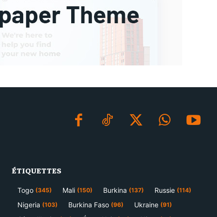
ÉTIQUETTES
Togo
Mali
Burkina
Russie
(345)
(150)
(137)
(114)
Nigeria
Burkina Faso
Ukraine
(103)
(96)
(91)