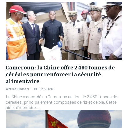
L’INTEGRAL
L’INTEGRAL
TOGOREGARD
TOGOREGARD
TOGOREGARD
TOGOREGARD
LOMEBOUGEINFO
LOMEBOUGEINFO
LOMEBOUGEINFO
LOMEBOUGEINFO
NOUVELLE D’AFRIQUE
NOUVELLE D’AFRIQUE
NOUVELLE D’AFRIQUE
NOUVELLE D’AFRIQUE
LEDEFENSEURINFO
LEDEFENSEURINFO
LEDEFENSEURINFO
LEDEFENSEURINFO
228FOOT
228FOOT
228FOOT
228FOOT
ACTU LOMÉ
ACTU LOMÉ
Cameroun : la Chine offre 2 480 tonnes de
ACTU LOMÉ
ACTU LOMÉ
céréales pour renforcer la sécurité
alimentaire
Afrika Habari
-
19 juin 2026
La Chine a accordé au Cameroun un don de 2 480 tonnes de
céréales, principalement composées de riz et de blé. Cette
aide alimentaire...