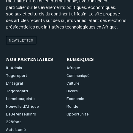
l'actualité africaine et internationale, avec un accent
particulier sur les événements politiques, économiques,
sociaux et culturels du continent africain. Le site propose
des articles récents sur des sujets variés, allant des élections
présidentielles aux initiatives technologiques en Afrique.
NEWSLETTER
NOS PARTENIAIRES
RUBRIQUES
It-Admin
Afrique
Togoreport
Communiqué
L’integral
Culture
Togoregard
Divers
Lomebougeinfo
Economie
Nouvelle d’Afrique
Monde
LeDefenseurInfo
Opportunité
228foot
Actu Lomé