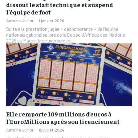
dissout le staff technique et suspend
l’équipe de foot
Antoine Junior
-
1 janvier 2026
Suite à la prestation jugée « déshonorante » de l’équipe
nationale gabonaise lors de la Coupe d’Afrique des Nations
2025 au Maroc, le gouvernement...
Elle remporte 109 millions d’euros à
l’EuroMillions après son licenciement
Antoine Junior
-
12 juillet 2024