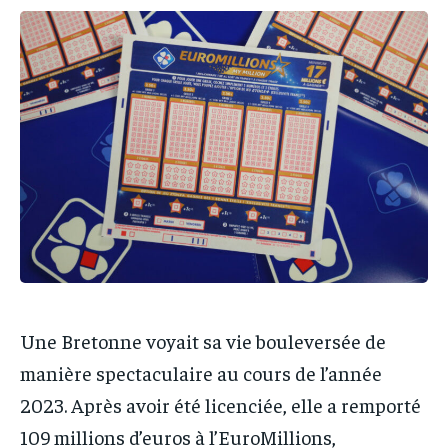
IT-ADMIN
IT-ADMIN
IT-ADMIN
IT-ADMIN
TOGOREPORT
TOGOREPORT
TOGOREPORT
TOGOREPORT
L’INTEGRAL
L’INTEGRAL
L’INTEGRAL
L’INTEGRAL
TOGOREGARD
TOGOREGARD
TOGOREGARD
TOGOREGARD
LOMEBOUGEINFO
LOMEBOUGEINFO
LOMEBOUGEINFO
LOMEBOUGEINFO
NOUVELLE D’AFRIQUE
NOUVELLE D’AFRIQUE
NOUVELLE D’AFRIQUE
NOUVELLE D’AFRIQUE
LEDEFENSEURINFO
LEDEFENSEURINFO
LEDEFENSEURINFO
LEDEFENSEURINFO
228FOOT
228FOOT
228FOOT
228FOOT
ACTU LOMÉ
ACTU LOMÉ
ACTU LOMÉ
ACTU LOMÉ
Une Bretonne voyait sa vie bouleversée de
manière spectaculaire au cours de l’année
2023. Après avoir été licenciée, elle a remporté
109 millions d’euros à l’EuroMillions,