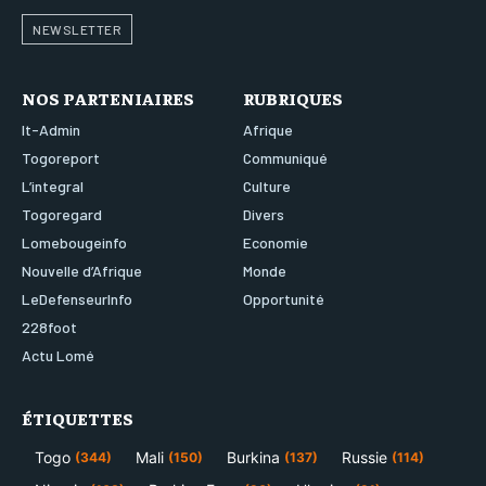
NEWSLETTER
NOS PARTENIAIRES
RUBRIQUES
It-Admin
Afrique
Togoreport
Communiqué
L’integral
Culture
Togoregard
Divers
Lomebougeinfo
Economie
Nouvelle d’Afrique
Monde
LeDefenseurInfo
Opportunité
228foot
Actu Lomé
ÉTIQUETTES
Togo
Mali
Burkina
Russie
(344)
(150)
(137)
(114)