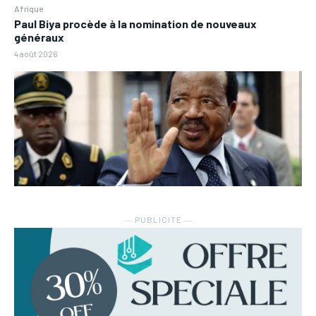
Afrique
Paul Biya procède à la nomination de nouveaux
généraux
4 août 2026
― PUBLICITE ―