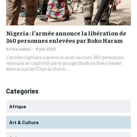
L’INTEGRAL
L’INTEGRAL
TOGOREGARD
TOGOREGARD
TOGOREGARD
TOGOREGARD
LOMEBOUGEINFO
LOMEBOUGEINFO
LOMEBOUGEINFO
LOMEBOUGEINFO
NOUVELLE D’AFRIQUE
NOUVELLE D’AFRIQUE
Nigeria : l’armée annonce la libération de
NOUVELLE D’AFRIQUE
NOUVELLE D’AFRIQUE
360 personnes enlevées par Boko Haram
LEDEFENSEURINFO
LEDEFENSEURINFO
LEDEFENSEURINFO
LEDEFENSEURINFO
Afrika Habari
-
8 juin 2026
228FOOT
228FOOT
L'armée nigériane a annoncé avoir secouru 360 personnes
228FOOT
228FOOT
retenues en captivité par le groupe jihadiste Boko Haram
ACTU LOMÉ
ACTU LOMÉ
dans le sud de l'État de Borno....
ACTU LOMÉ
ACTU LOMÉ
Categories
Afrique
Art & Culture