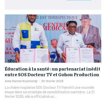
L’INTEGRAL
L’INTEGRAL
TOGOREGARD
TOGOREGARD
TOGOREGARD
TOGOREGARD
LOMEBOUGEINFO
LOMEBOUGEINFO
LOMEBOUGEINFO
LOMEBOUGEINFO
NOUVELLE D’AFRIQUE
NOUVELLE D’AFRIQUE
NOUVELLE D’AFRIQUE
NOUVELLE D’AFRIQUE
LEDEFENSEURINFO
LEDEFENSEURINFO
LEDEFENSEURINFO
LEDEFENSEURINFO
228FOOT
228FOOT
228FOOT
228FOOT
ACTU LOMÉ
ACTU LOMÉ
ACTU LOMÉ
ACTU LOMÉ
Éducation à la santé : un partenariat inédit
entre SOS Docteur TV et Gohou Production
Aida Rachel Koumondji
-
25 février 2026
La chaîne togolaise SOS Docteur TV franchit une nouvelle
étape dans sa stratégie de sensibilisation sanitaire. Le 21
février 2026, elle a officialisé un...