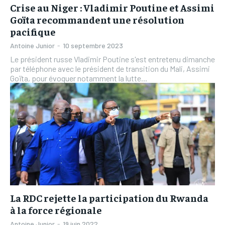
Crise au Niger : Vladimir Poutine et Assimi
Goïta recommandent une résolution
pacifique
Antoine Junior
-
10 septembre 2023
Le président russe Vladimir Poutine s'est entretenu dimanche
par téléphone avec le président de transition du Mali, Assimi
Goïta, pour évoquer notamment la lutte...
La RDC rejette la participation du Rwanda
à la force régionale
Antoine Junior
-
19 juin 2022