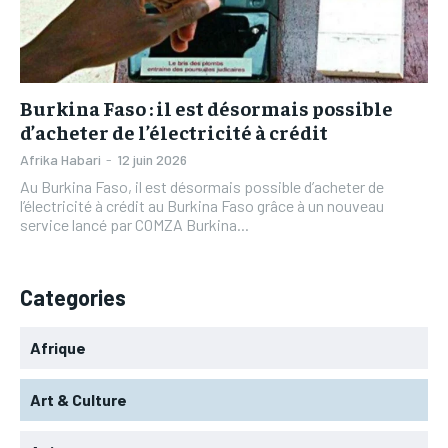
L’INTEGRAL
L’INTEGRAL
TOGOREGARD
TOGOREGARD
TOGOREGARD
TOGOREGARD
LOMEBOUGEINFO
LOMEBOUGEINFO
LOMEBOUGEINFO
LOMEBOUGEINFO
NOUVELLE D’AFRIQUE
NOUVELLE D’AFRIQUE
Burkina Faso : il est désormais possible
NOUVELLE D’AFRIQUE
NOUVELLE D’AFRIQUE
d’acheter de l’électricité à crédit
LEDEFENSEURINFO
LEDEFENSEURINFO
LEDEFENSEURINFO
LEDEFENSEURINFO
Afrika Habari
-
12 juin 2026
228FOOT
228FOOT
Au Burkina Faso, il est désormais possible d’acheter de
228FOOT
228FOOT
l’électricité à crédit au Burkina Faso grâce à un nouveau
ACTU LOMÉ
ACTU LOMÉ
service lancé par COMZA Burkina...
ACTU LOMÉ
ACTU LOMÉ
Categories
Afrique
Art & Culture