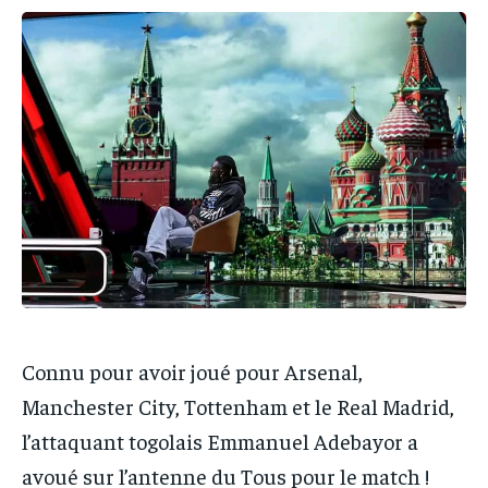
IT-ADMIN
IT-ADMIN
IT-ADMIN
IT-ADMIN
TOGOREPORT
TOGOREPORT
TOGOREPORT
TOGOREPORT
L’INTEGRAL
L’INTEGRAL
L’INTEGRAL
L’INTEGRAL
TOGOREGARD
TOGOREGARD
TOGOREGARD
TOGOREGARD
LOMEBOUGEINFO
LOMEBOUGEINFO
LOMEBOUGEINFO
LOMEBOUGEINFO
NOUVELLE D’AFRIQUE
NOUVELLE D’AFRIQUE
NOUVELLE D’AFRIQUE
NOUVELLE D’AFRIQUE
LEDEFENSEURINFO
LEDEFENSEURINFO
LEDEFENSEURINFO
LEDEFENSEURINFO
228FOOT
228FOOT
228FOOT
228FOOT
ACTU LOMÉ
ACTU LOMÉ
ACTU LOMÉ
ACTU LOMÉ
Connu pour avoir joué pour Arsenal,
Manchester City, Tottenham et le Real Madrid,
l’attaquant togolais Emmanuel Adebayor a
avoué sur l’antenne du Tous pour le match !