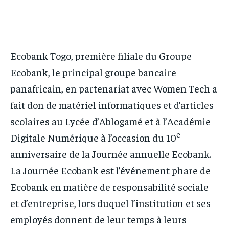
PARTENAIRES
PARTENAIRES
IT-ADMIN
IT-ADMIN
IT-ADMIN
IT-ADMIN
TOGOREPORT
TOGOREPORT
TOGOREPORT
TOGOREPORT
Ecobank Togo, première filiale du Groupe
L’INTEGRAL
L’INTEGRAL
L’INTEGRAL
L’INTEGRAL
Ecobank, le principal groupe bancaire
TOGOREGARD
TOGOREGARD
panafricain, en partenariat avec Women Tech a
TOGOREGARD
TOGOREGARD
LOMEBOUGEINFO
LOMEBOUGEINFO
fait don de matériel informatiques et d’articles
LOMEBOUGEINFO
LOMEBOUGEINFO
NOUVELLE D’AFRIQUE
NOUVELLE D’AFRIQUE
scolaires au Lycée d’Ablogamé et à l’Académie
NOUVELLE D’AFRIQUE
NOUVELLE D’AFRIQUE
e
LEDEFENSEURINFO
LEDEFENSEURINFO
Digitale Numérique à l’occasion du 10
LEDEFENSEURINFO
LEDEFENSEURINFO
anniversaire de la Journée annuelle Ecobank.
228FOOT
228FOOT
228FOOT
228FOOT
La Journée Ecobank est l’événement phare de
ACTU LOMÉ
ACTU LOMÉ
ACTU LOMÉ
ACTU LOMÉ
Ecobank en matière de responsabilité sociale
et d’entreprise, lors duquel l’institution et ses
employés donnent de leur temps à leurs