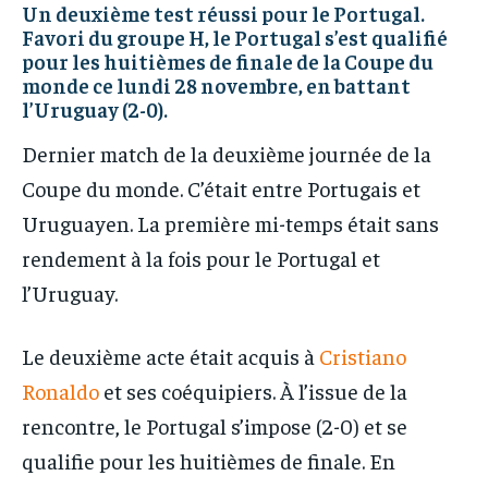
IT-ADMIN
IT-ADMIN
Un deuxième test réussi pour le Portugal.
TOGOREPORT
TOGOREPORT
Favori du groupe H, le Portugal s’est qualifié
TOGOREPORT
TOGOREPORT
pour les huitièmes de finale de la Coupe du
L’INTEGRAL
L’INTEGRAL
monde ce lundi 28 novembre, en battant
L’INTEGRAL
L’INTEGRAL
l’Uruguay (2-0).
TOGOREGARD
TOGOREGARD
TOGOREGARD
TOGOREGARD
Dernier match de la deuxième journée de la
LOMEBOUGEINFO
LOMEBOUGEINFO
LOMEBOUGEINFO
LOMEBOUGEINFO
Coupe du monde. C’était entre Portugais et
NOUVELLE D’AFRIQUE
NOUVELLE D’AFRIQUE
NOUVELLE D’AFRIQUE
NOUVELLE D’AFRIQUE
Uruguayen. La première mi-temps était sans
LEDEFENSEURINFO
LEDEFENSEURINFO
rendement à la fois pour le Portugal et
LEDEFENSEURINFO
LEDEFENSEURINFO
228FOOT
228FOOT
l’Uruguay.
228FOOT
228FOOT
ACTU LOMÉ
ACTU LOMÉ
ACTU LOMÉ
ACTU LOMÉ
Le deuxième acte était acquis à
Cristiano
Ronaldo
et ses coéquipiers. À l’issue de la
rencontre, le Portugal s’impose (2-0) et se
qualifie pour les huitièmes de finale. En