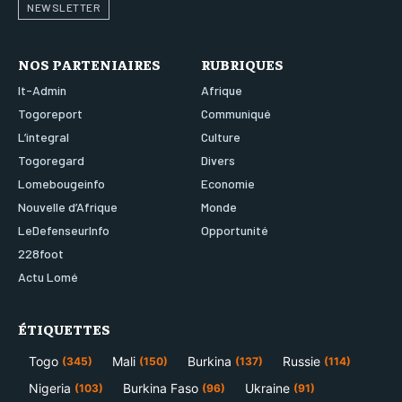
NEWSLETTER
NOS PARTENIAIRES
RUBRIQUES
It-Admin
Afrique
Togoreport
Communiqué
L’integral
Culture
Togoregard
Divers
Lomebougeinfo
Economie
Nouvelle d’Afrique
Monde
LeDefenseurInfo
Opportunité
228foot
Actu Lomé
ÉTIQUETTES
Togo
Mali
Burkina
Russie
(345)
(150)
(137)
(114)
Nigeria
Burkina Faso
Ukraine
(103)
(96)
(91)