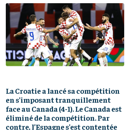
IT-ADMIN
IT-ADMIN
TOGOREPORT
TOGOREPORT
TOGOREPORT
TOGOREPORT
L’INTEGRAL
L’INTEGRAL
L’INTEGRAL
L’INTEGRAL
TOGOREGARD
TOGOREGARD
TOGOREGARD
TOGOREGARD
LOMEBOUGEINFO
LOMEBOUGEINFO
LOMEBOUGEINFO
LOMEBOUGEINFO
NOUVELLE D’AFRIQUE
NOUVELLE D’AFRIQUE
NOUVELLE D’AFRIQUE
NOUVELLE D’AFRIQUE
LEDEFENSEURINFO
LEDEFENSEURINFO
LEDEFENSEURINFO
LEDEFENSEURINFO
228FOOT
228FOOT
228FOOT
228FOOT
ACTU LOMÉ
ACTU LOMÉ
La Croatie a lancé sa compétition
ACTU LOMÉ
ACTU LOMÉ
en s’imposant tranquillement
face au Canada (4-1). Le Canada est
éliminé de la compétition. Par
contre, l’Espagne s’est contentée