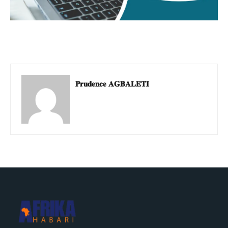
𝐏𝐫𝐮𝐝𝐞𝐧𝐜𝐞 𝐀𝐆𝐁𝐀𝐋𝐄𝐓𝐈