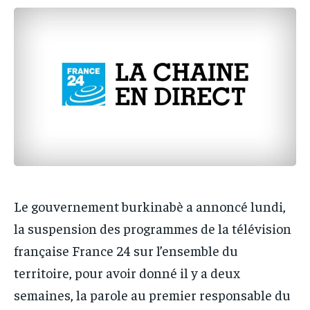
IT-ADMIN
IT-ADMIN
IT-ADMIN
IT-ADMIN
TOGOREPORT
TOGOREPORT
TOGOREPORT
TOGOREPORT
L’INTEGRAL
L’INTEGRAL
L’INTEGRAL
L’INTEGRAL
TOGOREGARD
TOGOREGARD
TOGOREGARD
TOGOREGARD
LOMEBOUGEINFO
LOMEBOUGEINFO
LOMEBOUGEINFO
LOMEBOUGEINFO
NOUVELLE D’AFRIQUE
NOUVELLE D’AFRIQUE
NOUVELLE D’AFRIQUE
NOUVELLE D’AFRIQUE
LEDEFENSEURINFO
LEDEFENSEURINFO
LEDEFENSEURINFO
LEDEFENSEURINFO
228FOOT
228FOOT
Le gouvernement burkinabè a annoncé lundi,
228FOOT
228FOOT
ACTU LOMÉ
ACTU LOMÉ
la suspension des programmes de la télévision
ACTU LOMÉ
ACTU LOMÉ
française France 24 sur l’ensemble du
territoire, pour avoir donné il y a deux
semaines, la parole au premier responsable du